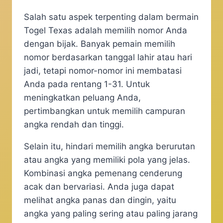
Salah satu aspek terpenting dalam bermain
Togel Texas adalah memilih nomor Anda
dengan bijak. Banyak pemain memilih
nomor berdasarkan tanggal lahir atau hari
jadi, tetapi nomor-nomor ini membatasi
Anda pada rentang 1-31. Untuk
meningkatkan peluang Anda,
pertimbangkan untuk memilih campuran
angka rendah dan tinggi.
Selain itu, hindari memilih angka berurutan
atau angka yang memiliki pola yang jelas.
Kombinasi angka pemenang cenderung
acak dan bervariasi. Anda juga dapat
melihat angka panas dan dingin, yaitu
angka yang paling sering atau paling jarang