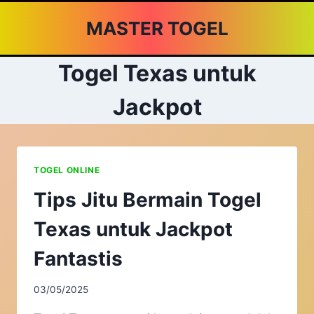
Skip
MASTER TOGEL
to
content
Togel Texas untuk
Jackpot
TOGEL ONLINE
Tips Jitu Bermain Togel
Texas untuk Jackpot
Fantastis
03/05/2025