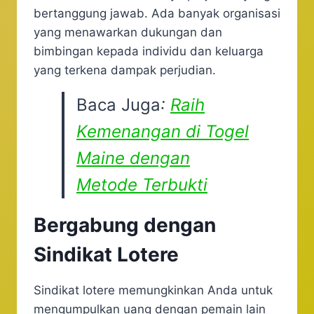
bertanggung jawab. Ada banyak organisasi
yang menawarkan dukungan dan
bimbingan kepada individu dan keluarga
yang terkena dampak perjudian.
Baca Juga
:
Raih
Kemenangan di Togel
Maine dengan
Metode Terbukti
Bergabung dengan
Sindikat Lotere
Sindikat lotere memungkinkan Anda untuk
mengumpulkan uang dengan pemain lain