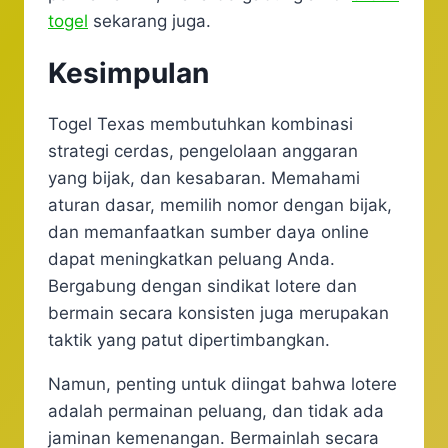
togel
sekarang juga.
Kesimpulan
Togel Texas membutuhkan kombinasi
strategi cerdas, pengelolaan anggaran
yang bijak, dan kesabaran. Memahami
aturan dasar, memilih nomor dengan bijak,
dan memanfaatkan sumber daya online
dapat meningkatkan peluang Anda.
Bergabung dengan sindikat lotere dan
bermain secara konsisten juga merupakan
taktik yang patut dipertimbangkan.
Namun, penting untuk diingat bahwa lotere
adalah permainan peluang, dan tidak ada
jaminan kemenangan. Bermainlah secara