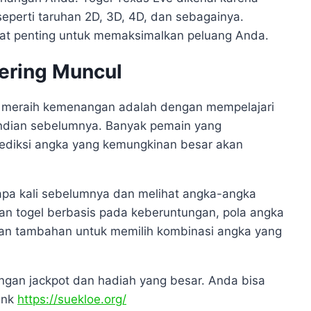
 seperti taruhan 2D, 3D, 4D, dan sebagainya.
gat penting untuk memaksimalkan peluang Anda.
Sering Muncul
g meraih kemenangan adalah dengan mempelajari
ndian sebelumnya. Banyak pemain yang
rediksi angka yang kemungkinan besar akan
apa kali sebelumnya dan melihat angka-angka
an togel berbasis pada keberuntungan, pola angka
an tambahan untuk memilih kombinasi angka yang
ngan jackpot dan hadiah yang besar. Anda bisa
link
https://suekloe.org/