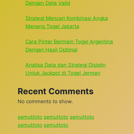
Dengan Data Valid
Strategi Mencari Kombinasi Angka
Menang Togel Jakarta
Cara Pintar Bermain Togel Argentina
Dengan Hasil Optimal
Analisa Data dan Strategi Disiplin
Untuk Jackpot di Togel Jerman
Recent Comments
No comments to show.
semuttoto
semuttoto
semuttoto
semuttoto
semuttoto