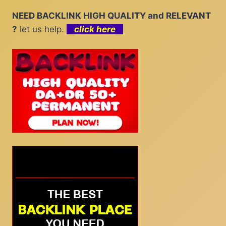
TOGEL
NEED BACKLINK HIGH QUALITY and RELEVANT
TASMANIA
?
let us help.
click here