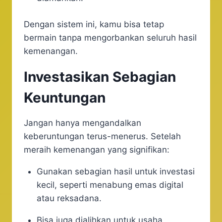
Dengan sistem ini, kamu bisa tetap
bermain tanpa mengorbankan seluruh hasil
kemenangan.
Investasikan Sebagian
Keuntungan
Jangan hanya mengandalkan
keberuntungan terus-menerus. Setelah
meraih kemenangan yang signifikan:
Gunakan sebagian hasil untuk investasi
kecil, seperti menabung emas digital
atau reksadana.
Bisa juga dialihkan untuk usaha