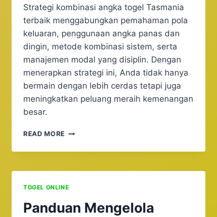
Strategi kombinasi angka togel Tasmania
terbaik menggabungkan pemahaman pola
keluaran, penggunaan angka panas dan
dingin, metode kombinasi sistem, serta
manajemen modal yang disiplin. Dengan
menerapkan strategi ini, Anda tidak hanya
bermain dengan lebih cerdas tetapi juga
meningkatkan peluang meraih kemenangan
besar.
STRATEGI
READ MORE
KOMBINASI
ANGKA
TOGEL
TASMANIA
TERBAIK
TOGEL ONLINE
Panduan Mengelola