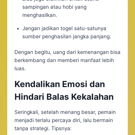
sampingan atau hobi yang
menghasilkan.
Jangan jadikan togel satu-satunya
sumber penghasilan jangka panjang.
Dengan begitu, uang dari kemenangan bisa
berkembang dan memberi manfaat lebih
luas.
Kendalikan Emosi dan
Hindari Balas Kekalahan
Seringkali, setelah menang besar, pemain
menjadi terlalu percaya diri, lalu bermain
tanpa strategi. Tipsnya: