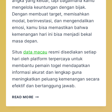
angka yang keluar, tapi bagaimana kamu
mengelola keuntungan dengan bijak.
Dengan membuat target, memisahkan
modal, berinvestasi, dan mengendalikan
emosi, kamu bisa memastikan bahwa
kemenangan hari ini bisa menjadi bekal
masa depan.
Situs
data macau
resmi disediakan setiap
hari oleh platform terpercaya untuk
membantu pemain togel mendapatkan
informasi akurat dan lengkap guna
meningkatkan peluang kemenangan secara
efektif dan bertanggung jawab.
PANDUAN
READ MORE
MENGELOLA
KEUNTUNGAN
BERMAIN