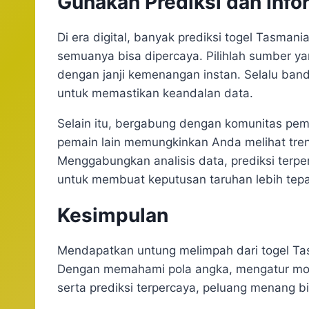
Gunakan Prediksi dan Info
Di era digital, banyak prediksi togel Tasmani
semuanya bisa dipercaya. Pilihlah sumber ya
dengan janji kemenangan instan. Selalu ban
untuk memastikan keandalan data.
Selain itu, bergabung dengan komunitas pem
pemain lain memungkinkan Anda melihat tren
Menggabungkan analisis data, prediksi terpe
untuk membuat keputusan taruhan lebih tepa
Kesimpulan
Mendapatkan untung melimpah dari togel Ta
Dengan memahami pola angka, mengatur mod
serta prediksi terpercaya, peluang menang bi