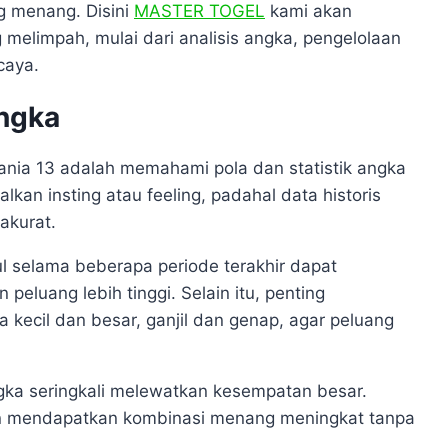
ng menang. Disini
MASTER TOGEL
kami akan
elimpah, mulai dari analisis angka, pengelolaan
caya.
Angka
nia 13 adalah memahami pola dan statistik angka
n insting atau feeling, padahal data historis
akurat.
l selama beberapa periode terakhir dapat
eluang lebih tinggi. Selain itu, penting
kecil dan besar, ganjil dan genap, agar peluang
gka seringkali melewatkan kesempatan besar.
n mendapatkan kombinasi menang meningkat tanpa
.