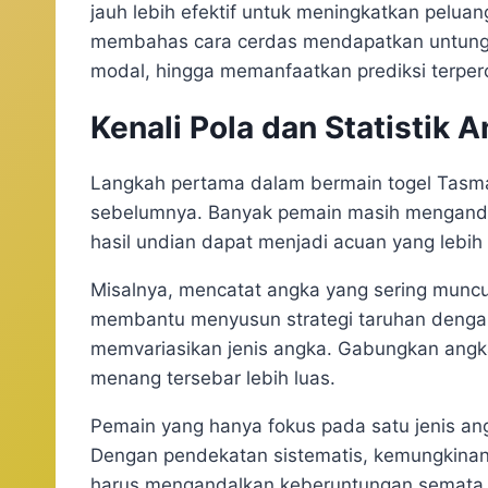
jauh lebih efektif untuk meningkatkan pelua
membahas cara cerdas mendapatkan untung m
modal, hingga memanfaatkan prediksi terper
Kenali Pola dan Statistik 
Langkah pertama dalam bermain togel Tasma
sebelumnya. Banyak pemain masih mengandalka
hasil undian dapat menjadi acuan yang lebih 
Misalnya, mencatat angka yang sering muncu
membantu menyusun strategi taruhan dengan p
memvariasikan jenis angka. Gabungkan angka 
menang tersebar lebih luas.
Pemain yang hanya fokus pada satu jenis an
Dengan pendekatan sistematis, kemungkina
harus mengandalkan keberuntungan semata