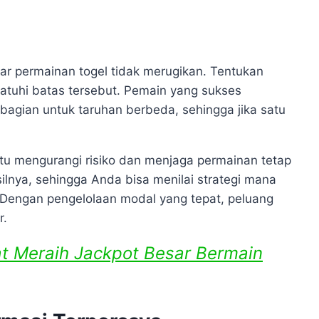
ar permainan togel tidak merugikan. Tentukan
atuhi batas tersebut. Pemain yang sukses
agian untuk taruhan berbeda, sehingga jika satu
tu mengurangi risiko dan menjaga permainan tetap
lnya, sehingga Anda bisa menilai strategi mana
. Dengan pengelolaan modal yang tepat, peluang
r.
t Meraih Jackpot Besar Bermain