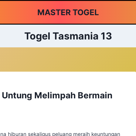
MASTER TOGEL
Togel Tasmania 13
 Untung Melimpah Bermain
ana hiburan sekaligus peluang meraih keuntungan