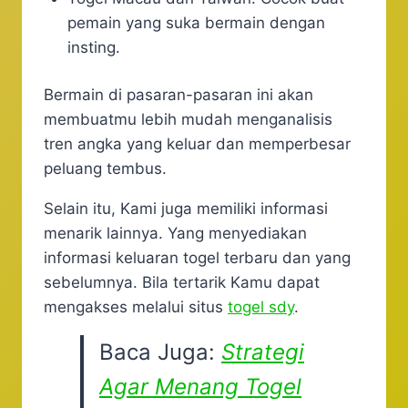
pemain yang suka bermain dengan
insting.
Bermain di pasaran-pasaran ini akan
membuatmu lebih mudah menganalisis
tren angka yang keluar dan memperbesar
peluang tembus.
Selain itu, Kami juga memiliki informasi
menarik lainnya. Yang menyediakan
informasi keluaran togel terbaru dan yang
sebelumnya. Bila tertarik Kamu dapat
mengakses melalui situs
togel sdy
.
Baca Juga:
Strategi
Agar Menang Togel