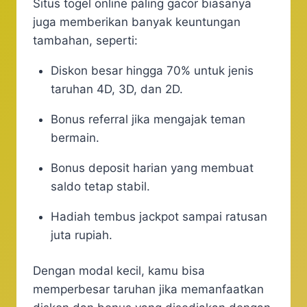
Situs togel online paling gacor biasanya
juga memberikan banyak keuntungan
tambahan, seperti:
Diskon besar hingga 70% untuk jenis
taruhan 4D, 3D, dan 2D.
Bonus referral jika mengajak teman
bermain.
Bonus deposit harian yang membuat
saldo tetap stabil.
Hadiah tembus jackpot sampai ratusan
juta rupiah.
Dengan modal kecil, kamu bisa
memperbesar taruhan jika memanfaatkan