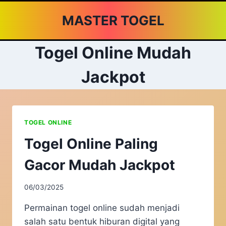
Skip
MASTER TOGEL
to
content
Togel Online Mudah
Jackpot
TOGEL ONLINE
Togel Online Paling
Gacor Mudah Jackpot
06/03/2025
Permainan togel online sudah menjadi
salah satu bentuk hiburan digital yang