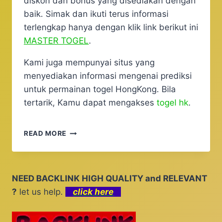
diskon dan bonus yang disediakan dengan
baik. Simak dan ikuti terus informasi
terlengkap hanya dengan klik link berikut ini
MASTER TOGEL
.
Kami juga mempunyai situs yang
menyediakan informasi mengenai prediksi
untuk permainan togel HongKong. Bila
tertarik, Kamu dapat mengakses
togel hk
.
TOGEL
READ MORE
ONLINE
PALING
GACOR
MUDAH
NEED BACKLINK HIGH QUALITY and RELEVANT
JACKPOT
?
let us help.
click here