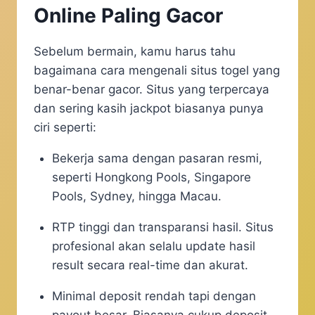
Online Paling Gacor
Sebelum bermain, kamu harus tahu
bagaimana cara mengenali situs togel yang
benar-benar gacor. Situs yang terpercaya
dan sering kasih jackpot biasanya punya
ciri seperti:
Bekerja sama dengan pasaran resmi,
seperti Hongkong Pools, Singapore
Pools, Sydney, hingga Macau.
RTP tinggi dan transparansi hasil. Situs
profesional akan selalu update hasil
result secara real-time dan akurat.
Minimal deposit rendah tapi dengan