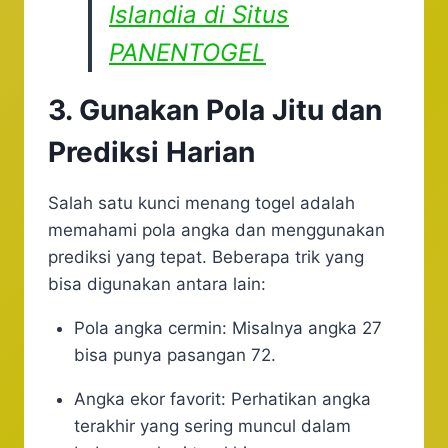
Islandia di Situs
PANENTOGEL
3. Gunakan Pola Jitu dan
Prediksi Harian
Salah satu kunci menang togel adalah
memahami pola angka dan menggunakan
prediksi yang tepat. Beberapa trik yang
bisa digunakan antara lain:
Pola angka cermin: Misalnya angka 27
bisa punya pasangan 72.
Angka ekor favorit: Perhatikan angka
terakhir yang sering muncul dalam