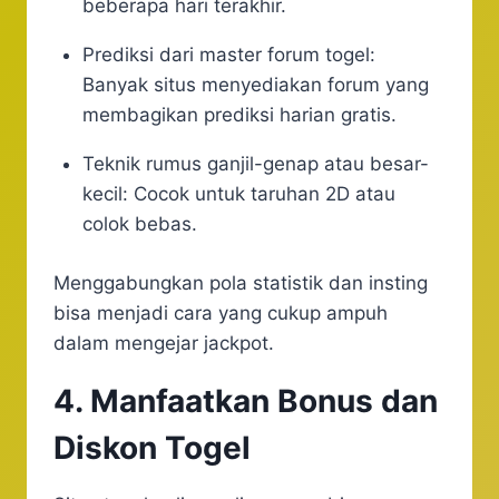
beberapa hari terakhir.
Prediksi dari master forum togel:
Banyak situs menyediakan forum yang
membagikan prediksi harian gratis.
Teknik rumus ganjil-genap atau besar-
kecil: Cocok untuk taruhan 2D atau
colok bebas.
Menggabungkan pola statistik dan insting
bisa menjadi cara yang cukup ampuh
dalam mengejar jackpot.
4. Manfaatkan Bonus dan
Diskon Togel