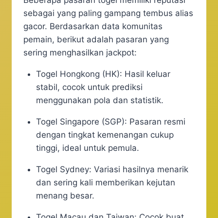
sebagai yang paling gampang tembus alias
gacor. Berdasarkan data komunitas
pemain, berikut adalah pasaran yang
sering menghasilkan jackpot:
Togel Hongkong (HK): Hasil keluar
stabil, cocok untuk prediksi
menggunakan pola dan statistik.
Togel Singapore (SGP): Pasaran resmi
dengan tingkat kemenangan cukup
tinggi, ideal untuk pemula.
Togel Sydney: Variasi hasilnya menarik
dan sering kali memberikan kejutan
menang besar.
Togel Macau dan Taiwan: Cocok buat