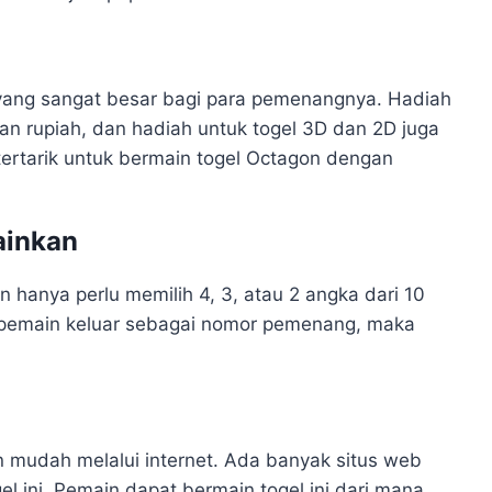
yang sangat besar bagi para pemenangnya. Hadiah
ran rupiah, dan hadiah untuk togel 3D dan 2D juga
tertarik untuk bermain togel Octagon dengan
ainkan
hanya perlu memilih 4, 3, atau 2 angka dari 10
ih pemain keluar sebagai nomor pemenang, maka
 mudah melalui internet. Ada banyak situs web
l ini. Pemain dapat bermain togel ini dari mana