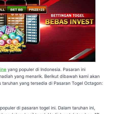
ine
yang populer di Indonesia. Pasaran ini
hadiah yang menarik. Berikut dibawah kami akan
 taruhan yang tersedia di Pasaran Togel Octagon:
opuler di pasaran togel ini. Dalam taruhan ini,