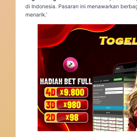
di Indonesia. Pasaran ini menawarkan berbag
menarik.’