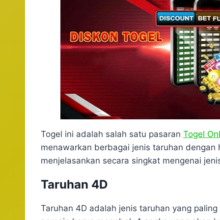
Togel ini adalah salah satu pasaran
Togel Onl
menawarkan berbagai jenis taruhan dengan 
menjelasankan secara singkat mengenai jenis
Taruhan 4D
Taruhan 4D adalah jenis taruhan yang paling p