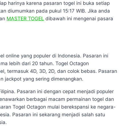
iap harinya karena pasaran togel ini buka setiap
akan diumumkan pada pukul 15:17 WIB. Jika anda
san
MASTER TOGEL
dibawah ini mengenai pasara
l online yang populer di Indonesia. Pasaran ini
lama lebih dari 20 tahun. Togel Octagon
, termasuk 4D, 3D, 2D, dan colok bebas. Pasaran
an jackpot yang sering dimenangkan.
ilipina. Pasaran ini dengan cepat menjadi populer
a menawarkan berbagai macam permainan togel dan
aran Togel Octagon mulai berekspansi ke negara-
esia. Pasaran ini sekarang menjadi salah satu
sia.