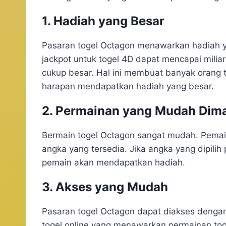
1. Hadiah yang Besar
Pasaran togel Octagon menawarkan hadiah 
jackpot untuk togel 4D dapat mencapai milia
cukup besar. Hal ini membuat banyak orang 
harapan mendapatkan hadiah yang besar.
2. Permainan yang Mudah Dim
Bermain togel Octagon sangat mudah. Pemain 
angka yang tersedia. Jika angka yang dipil
pemain akan mendapatkan hadiah.
3. Akses yang Mudah
Pasaran togel Octagon dapat diakses dengan
togel online yang menawarkan permainan toge