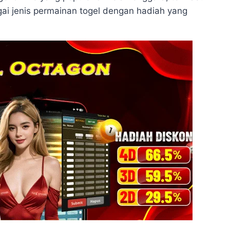
ai jenis permainan togel dengan hadiah yang