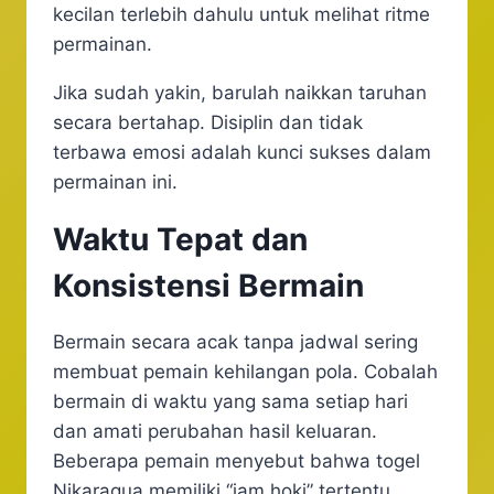
kecilan terlebih dahulu untuk melihat ritme
permainan.
Jika sudah yakin, barulah naikkan taruhan
secara bertahap. Disiplin dan tidak
terbawa emosi adalah kunci sukses dalam
permainan ini.
Waktu Tepat dan
Konsistensi Bermain
Bermain secara acak tanpa jadwal sering
membuat pemain kehilangan pola. Cobalah
bermain di waktu yang sama setiap hari
dan amati perubahan hasil keluaran.
Beberapa pemain menyebut bahwa togel
Nikaragua memiliki “jam hoki” tertentu.