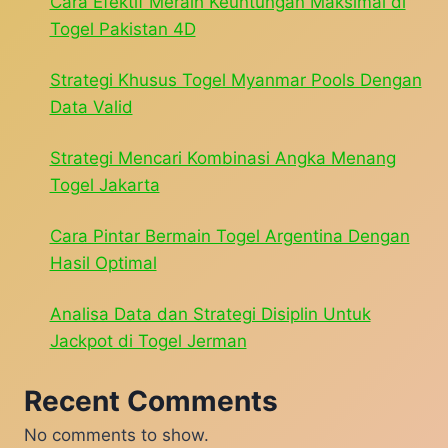
Cara Efektif Meraih Keuntungan Maksimal di
Togel Pakistan 4D
Strategi Khusus Togel Myanmar Pools Dengan
Data Valid
Strategi Mencari Kombinasi Angka Menang
Togel Jakarta
Cara Pintar Bermain Togel Argentina Dengan
Hasil Optimal
Analisa Data dan Strategi Disiplin Untuk
Jackpot di Togel Jerman
Recent Comments
No comments to show.