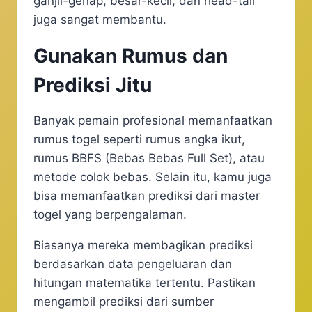
ganjil-genap, besar-kecil, dan head-tail
juga sangat membantu.
Gunakan Rumus dan
Prediksi Jitu
Banyak pemain profesional memanfaatkan
rumus togel seperti rumus angka ikut,
rumus BBFS (Bebas Bebas Full Set), atau
metode colok bebas. Selain itu, kamu juga
bisa memanfaatkan prediksi dari master
togel yang berpengalaman.
Biasanya mereka membagikan prediksi
berdasarkan data pengeluaran dan
hitungan matematika tertentu. Pastikan
mengambil prediksi dari sumber