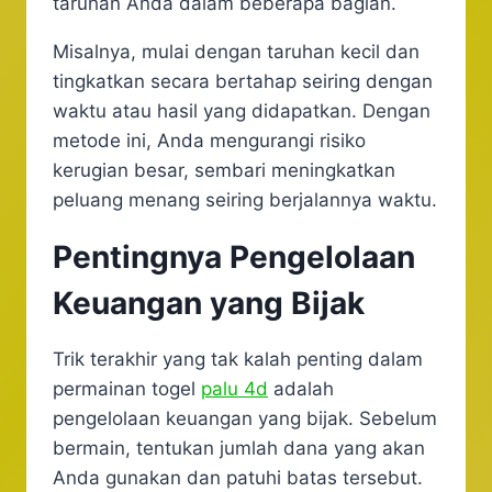
taruhan Anda dalam beberapa bagian.
Misalnya, mulai dengan taruhan kecil dan
tingkatkan secara bertahap seiring dengan
waktu atau hasil yang didapatkan. Dengan
metode ini, Anda mengurangi risiko
kerugian besar, sembari meningkatkan
peluang menang seiring berjalannya waktu.
Pentingnya Pengelolaan
Keuangan yang Bijak
Trik terakhir yang tak kalah penting dalam
permainan togel
palu 4d
adalah
pengelolaan keuangan yang bijak. Sebelum
bermain, tentukan jumlah dana yang akan
Anda gunakan dan patuhi batas tersebut.