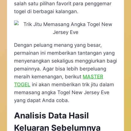
salah satu pilihan favorit para penggemar
togel di berbagai kalangan.
Dengan peluang menang yang besar,
permainan ini memberikan tantangan yang
menyenangkan sekaligus menggiurkan bagi
pemainnya. Agar bisa lebih berpeluang
meraih kemenangan, berikut
MASTER
TOGEL
ini akan memberikan trik jitu dalam
memasang angka Togel New Jersey Eve
yang dapat Anda coba.
Analisis Data Hasil
Keluaran Sebelumnya