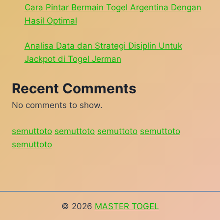
Cara Pintar Bermain Togel Argentina Dengan
Hasil Optimal
Analisa Data dan Strategi Disiplin Untuk
Jackpot di Togel Jerman
Recent Comments
No comments to show.
semuttoto
semuttoto
semuttoto
semuttoto
semuttoto
© 2026
MASTER TOGEL