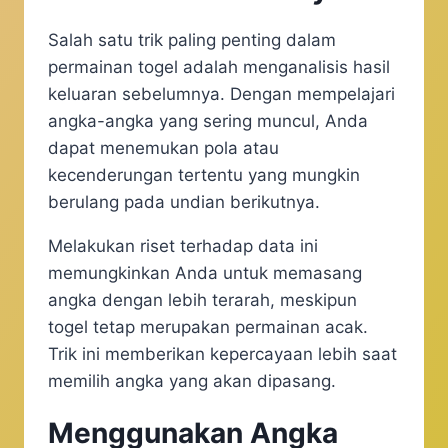
Salah satu trik paling penting dalam
permainan togel adalah menganalisis hasil
keluaran sebelumnya. Dengan mempelajari
angka-angka yang sering muncul, Anda
dapat menemukan pola atau
kecenderungan tertentu yang mungkin
berulang pada undian berikutnya.
Melakukan riset terhadap data ini
memungkinkan Anda untuk memasang
angka dengan lebih terarah, meskipun
togel tetap merupakan permainan acak.
Trik ini memberikan kepercayaan lebih saat
memilih angka yang akan dipasang.
Menggunakan Angka