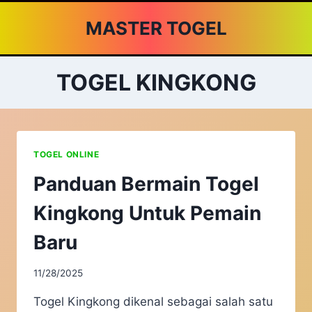
Skip
MASTER TOGEL
to
content
TOGEL KINGKONG
TOGEL ONLINE
Panduan Bermain Togel
Kingkong Untuk Pemain
Baru
11/28/2025
Togel Kingkong dikenal sebagai salah satu