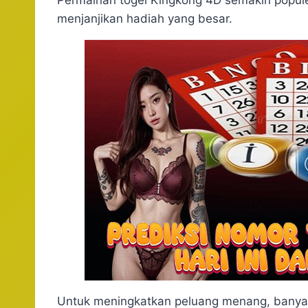
Permainan togel Kingkong 4D semakin popul
menjanjikan hadiah yang besar.
Untuk meningkatkan peluang menang, banyak p