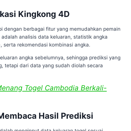
ikasi Kingkong 4D
kapi dengan berbagai fitur yang memudahkan pemain
dalah analisis data keluaran, statistik angka
), serta rekomendasi kombinasi angka.
keluaran angka sebelumnya, sehingga prediksi yang
, tetapi dari data yang sudah diolah secara
 Menang Togel Cambodia Berkali-
Membaca Hasil Prediksi
dalah menginput data keluaran togel sesuai