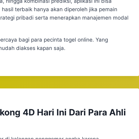
, hingga kombinasi prediksi, aplikasi ini bisa
hasil terbaik hanya akan diperoleh jika pemain
trategi pribadi serta menerapkan manajemen modal
percaya bagi para pecinta togel online. Yang
mudah diakses kapan saja.
ong 4D Hari Ini Dari Para Ahli