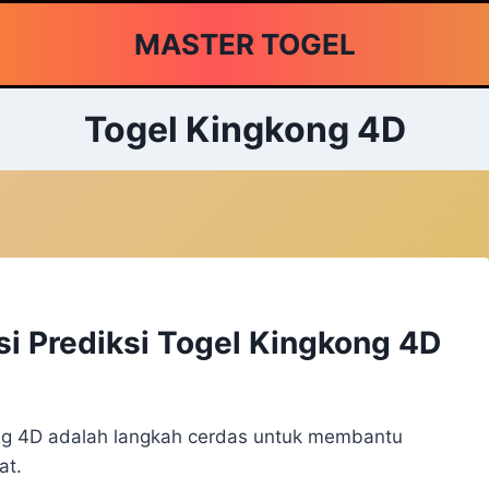
MASTER TOGEL
Togel Kingkong 4D
i Prediksi Togel Kingkong 4D
ong 4D adalah langkah cerdas untuk membantu
at.