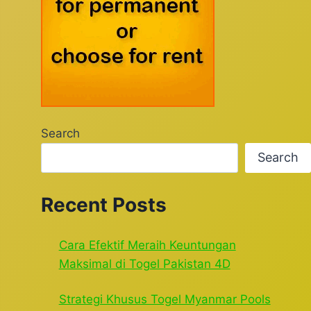
Search
Search
Recent Posts
Cara Efektif Meraih Keuntungan
Maksimal di Togel Pakistan 4D
Strategi Khusus Togel Myanmar Pools