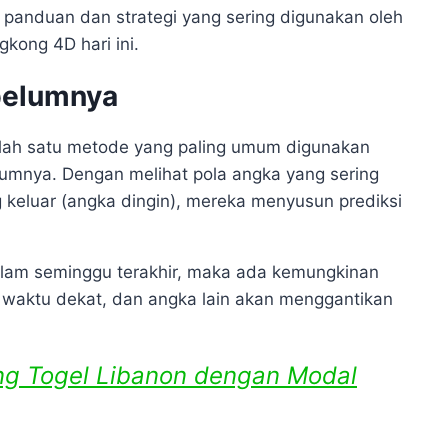
anduan dan strategi yang sering digunakan oleh
kong 4D hari ini.
ebelumnya
Salah satu metode yang paling umum digunakan
lumnya. Dengan melihat pola angka yang sering
 keluar (angka dingin), mereka menyusun prediksi
dalam seminggu terakhir, maka ada kemungkinan
m waktu dekat, dan angka lain akan menggantikan
ng Togel Libanon dengan Modal