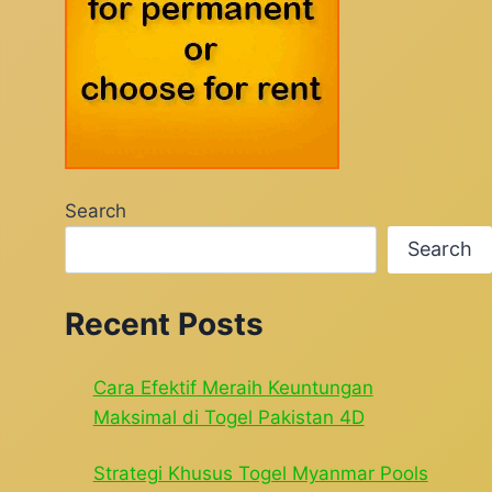
Search
Search
Recent Posts
Cara Efektif Meraih Keuntungan
Maksimal di Togel Pakistan 4D
Strategi Khusus Togel Myanmar Pools