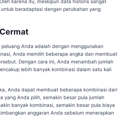
 Oleh karena itu, meskipun data historis sangat
ap untuk beradaptasi dengan perubahan yang
 Cermat
an peluang Anda adalah dengan menggunakan
binasi, Anda memilih beberapa angka dan membuat
ersebut. Dengan cara ini, Anda menambah jumlah
ncakup lebih banyak kombinasi dalam satu kali
gka, Anda dapat membuat beberapa kombinasi dari
 yang Anda pilih, semakin besar pula jumlah
akin banyak kombinasi, semakin besar pula biaya
ertimbangkan anggaran Anda sebelum menerapkan