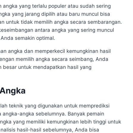
h angka yang terlalu populer atau sudah sering
ka yang jarang dipilih atau baru muncul bisa
kan untuk tidak memilih angka secara sembarangan.
 keseimbangan antara angka yang sering muncul
 Anda semakin optimal.
han angka dan memperkecil kemungkinan hasil
engan memilih angka secara seimbang, Anda
h besar untuk mendapatkan hasil yang
 Angka
lah teknik yang digunakan untuk memprediksi
sa angka-angka sebelumnya. Banyak pemain
ngka yang memiliki kemungkinan lebih tinggi untuk
alisis hasil-hasil sebelumnya, Anda bisa