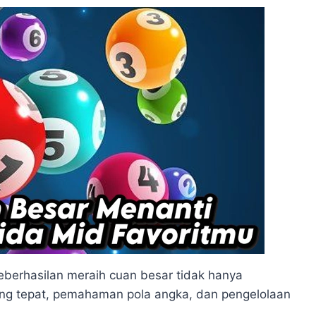
keberhasilan meraih cuan besar tidak hanya
ang tepat, pemahaman pola angka, dan pengelolaan