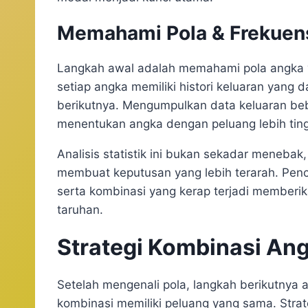
Memahami Pola & Frekuen
Langkah awal adalah memahami pola angka 
setiap angka memiliki histori keluaran yang 
berikutnya. Mengumpulkan data keluaran be
menentukan angka dengan peluang lebih ting
Analisis statistik ini bukan sekadar menebak
membuat keputusan yang lebih terarah. Penca
serta kombinasi yang kerap terjadi memberi
taruhan.
Strategi Kombinasi An
Setelah mengenali pola, langkah berikutnya
kombinasi memiliki peluang yang sama. Stra