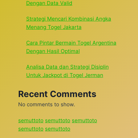
Dengan Data Valid
Strategi Mencari Kombinasi Angka
Menang Togel Jakarta
Cara Pintar Bermain Togel Argentina
Dengan Hasil Optimal
Analisa Data dan Strategi Disiplin
Untuk Jackpot di Togel Jerman
Recent Comments
No comments to show.
semuttoto
semuttoto
semuttoto
semuttoto
semuttoto