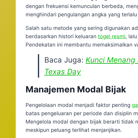
dengan frekuensi kemunculan berbeda, meng
menghindari pengulangan angka yang terlalu 
Salah satu metode yang sering digunakan 
berdasarkan histori keluaran
togel resmi
, la
Pendekatan ini membantu memaksimalkan va
Baca Juga:
Kunci Menang J
Texas Day
Manajemen Modal Bijak
Pengelolaan modal menjadi faktor penting
ga
batas pengeluaran per periode dan disiplin
Mengelola modal dengan bijak berarti tidak 
meskipun peluang terlihat menjanjikan.