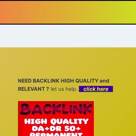
NEED BACKLINK HIGH QUALITY and
RELEVANT ?
let us help.
click here