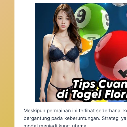
Meskipun permainan ini terlihat sederhana, 
bergantung pada keberuntungan. Strategi y
modal menjadi kunci utama.