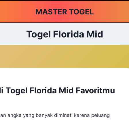
MASTER TOGEL
Togel Florida Mid
i Togel Florida Mid Favoritmu
nan angka yang banyak diminati karena peluang