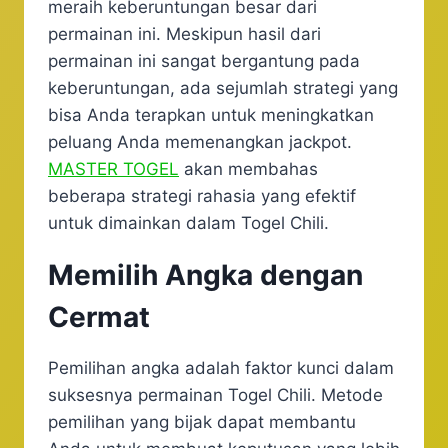
meraih keberuntungan besar dari
permainan ini. Meskipun hasil dari
permainan ini sangat bergantung pada
keberuntungan, ada sejumlah strategi yang
bisa Anda terapkan untuk meningkatkan
peluang Anda memenangkan jackpot.
MASTER TOGEL
akan membahas
beberapa strategi rahasia yang efektif
untuk dimainkan dalam Togel Chili.
Memilih Angka dengan
Cermat
Pemilihan angka adalah faktor kunci dalam
suksesnya permainan Togel Chili. Metode
pemilihan yang bijak dapat membantu