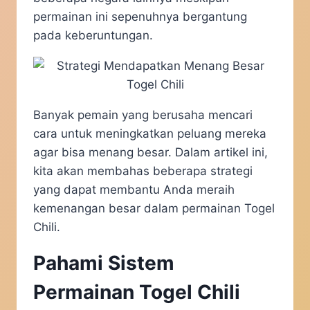
permainan ini sepenuhnya bergantung
pada keberuntungan.
Banyak pemain yang berusaha mencari
cara untuk meningkatkan peluang mereka
agar bisa menang besar. Dalam artikel ini,
kita akan membahas beberapa strategi
yang dapat membantu Anda meraih
kemenangan besar dalam permainan Togel
Chili.
Pahami Sistem
Permainan Togel Chili