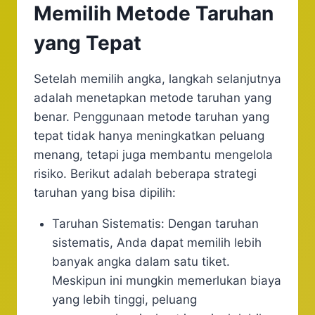
Memilih Metode Taruhan
yang Tepat
Setelah memilih angka, langkah selanjutnya
adalah menetapkan metode taruhan yang
benar. Penggunaan metode taruhan yang
tepat tidak hanya meningkatkan peluang
menang, tetapi juga membantu mengelola
risiko. Berikut adalah beberapa strategi
taruhan yang bisa dipilih:
Taruhan Sistematis: Dengan taruhan
sistematis, Anda dapat memilih lebih
banyak angka dalam satu tiket.
Meskipun ini mungkin memerlukan biaya
yang lebih tinggi, peluang