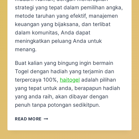
strategi yang tepat dalam pemilihan angka,
metode taruhan yang efektif, manajemen
keuangan yang bijaksana, dan terlibat
dalam komunitas, Anda dapat
meningkatkan peluang Anda untuk
menang.​
Buat kalian yang bingung ingin bermain
Togel dengan hadiah yang terjamin dan
terpercaya 100%,
haitogel
adalah pilihan
yang tepat untuk anda, berapapun hadiah
yang anda raih, akan dibayar dengan
penuh tanpa potongan sedikitpun.
STRATEGI
READ MORE
RAHASIA
AGAR
JACKPOT