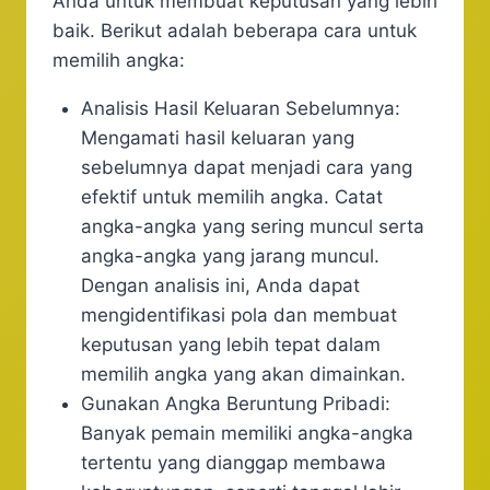
Anda untuk membuat keputusan yang lebih
baik. Berikut adalah beberapa cara untuk
memilih angka:
Analisis Hasil Keluaran Sebelumnya:
Mengamati hasil keluaran yang
sebelumnya dapat menjadi cara yang
efektif untuk memilih angka. Catat
angka-angka yang sering muncul serta
angka-angka yang jarang muncul.
Dengan analisis ini, Anda dapat
mengidentifikasi pola dan membuat
keputusan yang lebih tepat dalam
memilih angka yang akan dimainkan.
Gunakan Angka Beruntung Pribadi:
Banyak pemain memiliki angka-angka
tertentu yang dianggap membawa