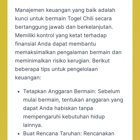
Manajemen keuangan yang baik adalah
kunci untuk bermain Togel Chili secara
bertanggung jawab dan berkelanjutan.
Memiliki kontrol yang ketat terhadap
finansial Anda dapat membantu
memaksimalkan pengalaman bermain dan
meminimalkan risiko kerugian. Berikut
beberapa tips untuk pengelolaan
keuangan:
Tetapkan Anggaran Bermain: Sebelum
mulai bermain, tentukan anggaran yang
dapat Anda habiskan tanpa
mempengaruhi kebutuhan hidup
lainnya.
Buat Rencana Taruhan: Rencanakan