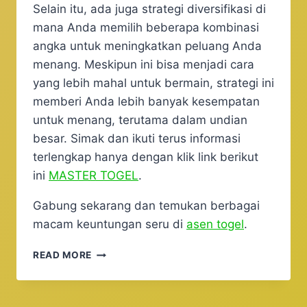
Selain itu, ada juga strategi diversifikasi di
mana Anda memilih beberapa kombinasi
angka untuk meningkatkan peluang Anda
menang. Meskipun ini bisa menjadi cara
yang lebih mahal untuk bermain, strategi ini
memberi Anda lebih banyak kesempatan
untuk menang, terutama dalam undian
besar.
Simak dan ikuti terus informasi
terlengkap hanya dengan klik link berikut
ini
MASTER TOGEL
.
Gabung sekarang dan temukan berbagai
macam keuntungan seru di
asen togel
.
STRATEGI
READ MORE
MENDAPATKAN
MENANG
BESAR