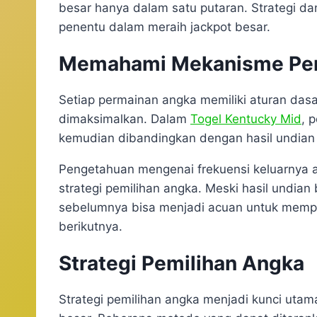
besar hanya dalam satu putaran. Strategi d
penentu dalam meraih jackpot besar.
Memahami Mekanisme Pe
Setiap permainan angka memiliki aturan das
dimaksimalkan. Dalam
Togel Kentucky Mid
, 
kemudian dibandingkan dengan hasil undian 
Pengetahuan mengenai frekuensi keluarnya
strategi pemilihan angka. Meski hasil undian 
sebelumnya bisa menjadi acuan untuk mempe
berikutnya.
Strategi Pemilihan Angka
Strategi pemilihan angka menjadi kunci uta