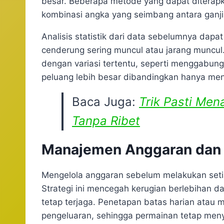
besar. Beberapa metode yang dapat diterapka
kombinasi angka yang seimbang antara ganji
Analisis statistik dari data sebelumnya da
cenderung sering muncul atau jarang muncul
dengan variasi tertentu, seperti menggabu
peluang lebih besar dibandingkan hanya me
Baca Juga:
Trik Pasti Men
Tanpa Ribet
Manajemen Anggaran dan 
Mengelola anggaran sebelum melakukan setia
Strategi ini mencegah kerugian berlebihan d
tetap terjaga. Penetapan batas harian atau
pengeluaran, sehingga permainan tetap men