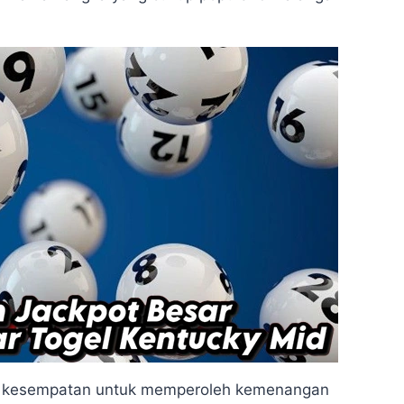
ada kesempatan untuk memperoleh kemenangan