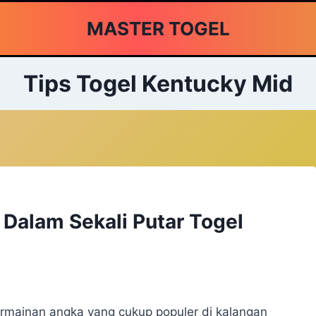
MASTER TOGEL
Tips Togel Kentucky Mid
Dalam Sekali Putar Togel
rmainan angka yang cukup populer di kalangan