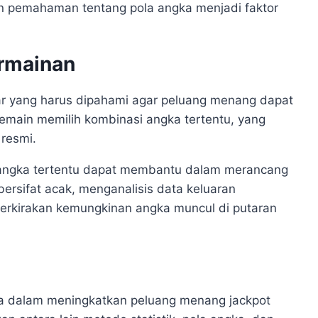
an pemahaman tentang pola angka menjadi faktor
rmainan
ar yang harus dipahami agar peluang menang dapat
pemain memilih kombinasi angka tertentu, yang
resmi.
 angka tertentu dapat membantu dalam merancang
bersifat acak, menganalisis data keluaran
rkirakan kemungkinan angka muncul di putaran
ma dalam meningkatkan peluang menang jackpot