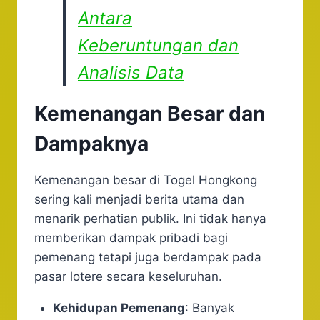
Antara
Keberuntungan dan
Analisis Data
Kemenangan Besar dan
Dampaknya
Kemenangan besar di Togel Hongkong
sering kali menjadi berita utama dan
menarik perhatian publik. Ini tidak hanya
memberikan dampak pribadi bagi
pemenang tetapi juga berdampak pada
pasar lotere secara keseluruhan.
Kehidupan Pemenang
: Banyak