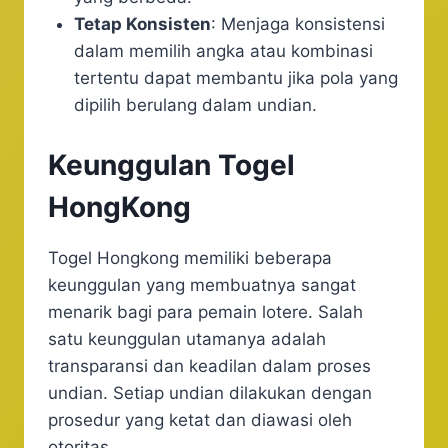
Tetap Konsisten
: Menjaga konsistensi
dalam memilih angka atau kombinasi
tertentu dapat membantu jika pola yang
dipilih berulang dalam undian.
Keunggulan Togel
HongKong
Togel Hongkong memiliki beberapa
keunggulan yang membuatnya sangat
menarik bagi para pemain lotere. Salah
satu keunggulan utamanya adalah
transparansi dan keadilan dalam proses
undian. Setiap undian dilakukan dengan
prosedur yang ketat dan diawasi oleh
otoritas.