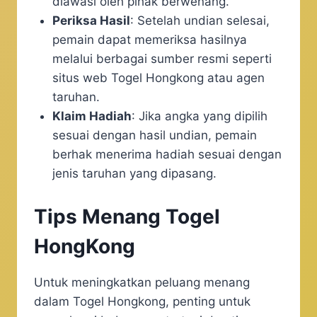
diawasi oleh pihak berwenang.
Periksa Hasil
: Setelah undian selesai,
pemain dapat memeriksa hasilnya
melalui berbagai sumber resmi seperti
situs web Togel Hongkong atau agen
taruhan.
Klaim Hadiah
: Jika angka yang dipilih
sesuai dengan hasil undian, pemain
berhak menerima hadiah sesuai dengan
jenis taruhan yang dipasang.
Tips Menang Togel
HongKong
Untuk meningkatkan peluang menang
dalam Togel Hongkong, penting untuk