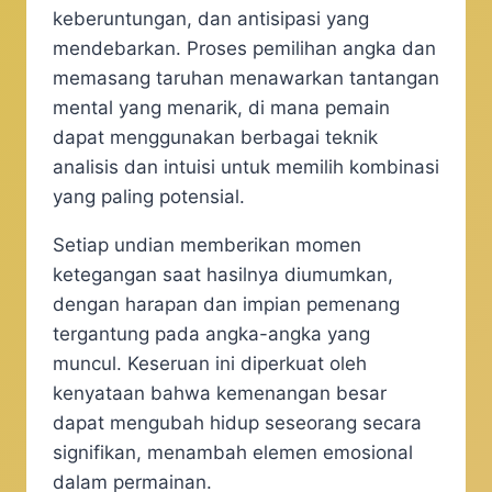
keberuntungan, dan antisipasi yang
mendebarkan. Proses pemilihan angka dan
memasang taruhan menawarkan tantangan
mental yang menarik, di mana pemain
dapat menggunakan berbagai teknik
analisis dan intuisi untuk memilih kombinasi
yang paling potensial.
Setiap undian memberikan momen
ketegangan saat hasilnya diumumkan,
dengan harapan dan impian pemenang
tergantung pada angka-angka yang
muncul. Keseruan ini diperkuat oleh
kenyataan bahwa kemenangan besar
dapat mengubah hidup seseorang secara
signifikan, menambah elemen emosional
dalam permainan.