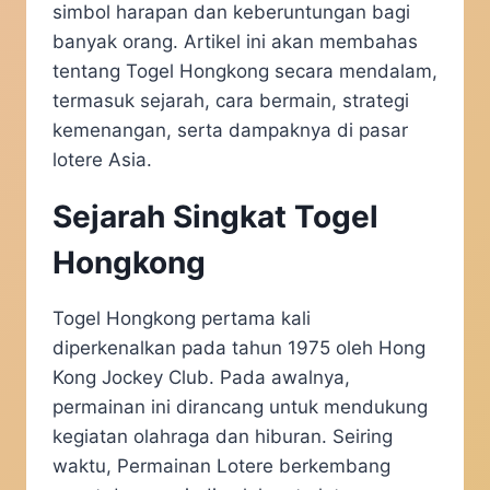
simbol harapan dan keberuntungan bagi
banyak orang. Artikel ini akan membahas
tentang Togel Hongkong secara mendalam,
termasuk sejarah, cara bermain, strategi
kemenangan, serta dampaknya di pasar
lotere Asia.
Sejarah Singkat Togel
Hongkong
Togel Hongkong pertama kali
diperkenalkan pada tahun 1975 oleh Hong
Kong Jockey Club. Pada awalnya,
permainan ini dirancang untuk mendukung
kegiatan olahraga dan hiburan. Seiring
waktu, Permainan Lotere berkembang