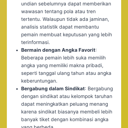
undian sebelumnya dapat memberikan
wawasan tentang pola atau tren
tertentu. Walaupun tidak ada jaminan,
analisis statistik dapat membantu
pemain membuat keputusan yang lebih
terinformasi.
Bermain dengan Angka Favorit
:
Beberapa pemain lebih suka memilih
angka yang memiliki makna pribadi,
seperti tanggal ulang tahun atau angka
keberuntungan.
Bergabung dalam Sindikat
: Bergabung
dengan sindikat atau kelompok taruhan
dapat meningkatkan peluang menang
karena sindikat biasanya membeli lebih
banyak tiket dengan kombinasi angka
yang berbeda.