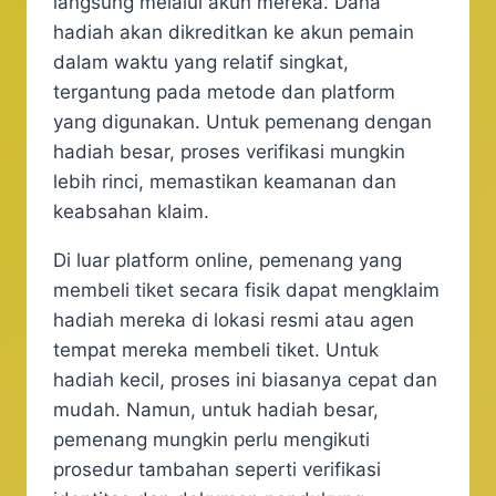
langsung melalui akun mereka. Dana
hadiah akan dikreditkan ke akun pemain
dalam waktu yang relatif singkat,
tergantung pada metode dan platform
yang digunakan. Untuk pemenang dengan
hadiah besar, proses verifikasi mungkin
lebih rinci, memastikan keamanan dan
keabsahan klaim.
Di luar platform online, pemenang yang
membeli tiket secara fisik dapat mengklaim
hadiah mereka di lokasi resmi atau agen
tempat mereka membeli tiket. Untuk
hadiah kecil, proses ini biasanya cepat dan
mudah. Namun, untuk hadiah besar,
pemenang mungkin perlu mengikuti
prosedur tambahan seperti verifikasi