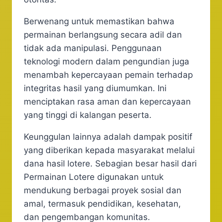
Berwenang untuk memastikan bahwa
permainan berlangsung secara adil dan
tidak ada manipulasi. Penggunaan
teknologi modern dalam pengundian juga
menambah kepercayaan pemain terhadap
integritas hasil yang diumumkan. Ini
menciptakan rasa aman dan kepercayaan
yang tinggi di kalangan peserta.
Keunggulan lainnya adalah dampak positif
yang diberikan kepada masyarakat melalui
dana hasil lotere. Sebagian besar hasil dari
Permainan Lotere digunakan untuk
mendukung berbagai proyek sosial dan
amal, termasuk pendidikan, kesehatan,
dan pengembangan komunitas.