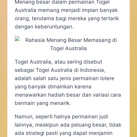
Menang besar dalam permainan Togel
Australia memang menjadi impian banyak
orang, terutama bagi mereka yang tertarik
dengan keberuntungan.
Togel Australia, atau sering disebut
sebagai Togel Australia di Indonesia,
adalah salah satu jenis permainan lotere
yang banyak dimainkan karena
menawarkan hadiah besar dan variasi cara
bermain yang menarik.
Namun, seperti halnya permainan judi
lainnya, meskipun ada peluang besar, tidak
ada strategi pasti yang dapat menjamin