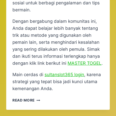
sosial untuk berbagi pengalaman dan tips
bermain.
Dengan bergabung dalam komunitas ini,
Anda dapat belajar lebih banyak tentang
trik atau metode yang digunakan oleh
pemain lain, serta menghindari kesalahan
yang sering dilakukan oleh pemula.
Simak
dan ikuti terus informasi terlengkap hanya
dengan klik link berikut ini
MASTER TOGEL
.
Main cerdas di
sultanslot365 login
, karena
strategi yang tepat bisa jadi kunci utama
kemenangan Anda.
RAHASIA
READ MORE
MENANG
BESAR
MEMASANG