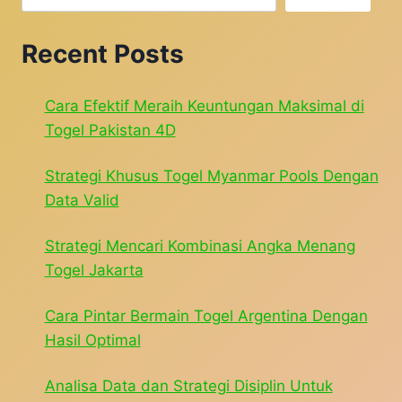
Recent Posts
Cara Efektif Meraih Keuntungan Maksimal di
Togel Pakistan 4D
Strategi Khusus Togel Myanmar Pools Dengan
Data Valid
Strategi Mencari Kombinasi Angka Menang
Togel Jakarta
Cara Pintar Bermain Togel Argentina Dengan
Hasil Optimal
Analisa Data dan Strategi Disiplin Untuk