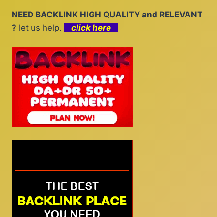
DI
NEED BACKLINK HIGH QUALITY and RELEVANT
TOGEL
?
let us help.
click here
AUSTRALIA