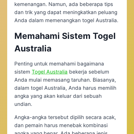
kemenangan. Namun, ada beberapa tips
dan trik yang dapat meningkatkan peluang
Anda dalam memenangkan togel Australia.
Memahami Sistem Togel
Australia
Penting untuk memahami bagaimana
sistem
Togel Australia
bekerja sebelum
Anda mulai memasang taruhan. Biasanya,
dalam togel Australia, Anda harus memilih
angka yang akan keluar dari sebuah
undian.
Angka-angka tersebut dipilih secara acak,
dan pemain harus menebak kombinasi
angka yang benar. Ada beberapa jenis