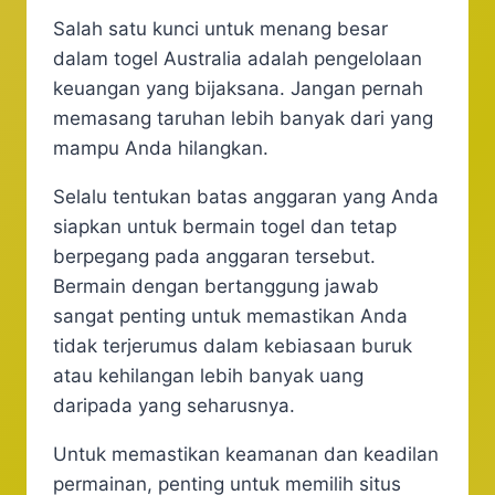
Salah satu kunci untuk menang besar
dalam togel Australia adalah pengelolaan
keuangan yang bijaksana. Jangan pernah
memasang taruhan lebih banyak dari yang
mampu Anda hilangkan.
Selalu tentukan batas anggaran yang Anda
siapkan untuk bermain togel dan tetap
berpegang pada anggaran tersebut.
Bermain dengan bertanggung jawab
sangat penting untuk memastikan Anda
tidak terjerumus dalam kebiasaan buruk
atau kehilangan lebih banyak uang
daripada yang seharusnya.
Untuk memastikan keamanan dan keadilan
permainan, penting untuk memilih situs