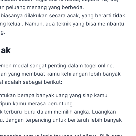
dan peluang menang yang berbeda.
biasanya dilakukan secara acak, yang berarti tidak
ng keluar. Namun, ada teknik yang bisa membantu
g.
jak
emen modal sangat penting dalam togel online.
nan yang membuat kamu kehilangan lebih banyak
l adalah sebagai berikut:
ntukan berapa banyak uang yang siap kamu
skipun kamu merasa beruntung.
ak terburu-buru dalam memilih angka. Luangkan
. Jangan terpancing untuk bertaruh lebih banyak