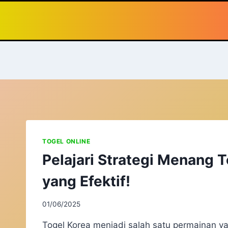
Skip
to
content
TOGEL ONLINE
Pelajari Strategi Menang 
yang Efektif!
01/06/2025
Togel Korea menjadi salah satu permainan ya