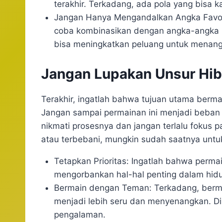
terakhir. Terkadang, ada pola yang bisa 
Jangan Hanya Mengandalkan Angka Favori
coba kombinasikan dengan angka-angka lai
bisa meningkatkan peluang untuk menang
Jangan Lupakan Unsur Hi
Terakhir, ingatlah bahwa tujuan utama berm
Jangan sampai permainan ini menjadi beban
nikmati prosesnya dan jangan terlalu fokus 
atau terbebani, mungkin sudah saatnya untuk 
Tetapkan Prioritas: Ingatlah bahwa perma
mengorbankan hal-hal penting dalam hid
Bermain dengan Teman: Terkadang, berm
menjadi lebih seru dan menyenangkan. Di
pengalaman.