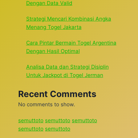
Dengan Data Valid
Strategi Mencari Kombinasi Angka
Menang Togel Jakarta
Cara Pintar Bermain Togel Argentina
Dengan Hasil Optimal
Analisa Data dan Strategi Disiplin
Untuk Jackpot di Togel Jerman
Recent Comments
No comments to show.
semuttoto
semuttoto
semuttoto
semuttoto
semuttoto