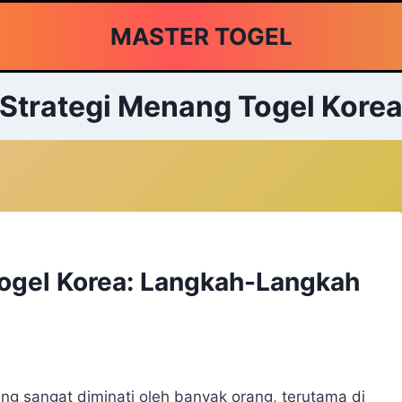
MASTER TOGEL
Strategi Menang Togel Kore
Togel Korea: Langkah-Langkah
ng sangat diminati oleh banyak orang, terutama di