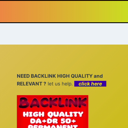
a
NEED BACKLINK HIGH QUALITY and
RELEVANT ?
let us help.
click here