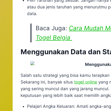
Pilih Taruhan yang Sesuai: Jangan hanya 
atau dua jenis taruhan yang menurutmu p
data.
Baca Juga:
Cara Mudah Me
Togel Belgia
Menggunakan Data dan Sta
Salah satu strategi yang bisa kamu terapkan
Sekarang ini, banyak situs
togel online
yang m
yang sering muncul dan yang jarang muncul.
keputusan yang lebih baik saat memilih angk
Pelajari Angka Keluaran: Amati angka-an