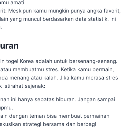
kamu amati.
t: Meskipun kamu mungkin punya angka favorit,
n yang muncul berdasarkan data statistik. Ini
.
buran
ain togel Korea adalah untuk bersenang-senang.
 atau membuatmu stres. Ketika kamu bermain,
pada menang atau kalah. Jika kamu merasa stres
istirahat sejenak:
inan ini hanya sebatas hiburan. Jangan sampai
upmu.
ain dengan teman bisa membuat permainan
skusikan strategi bersama dan berbagi