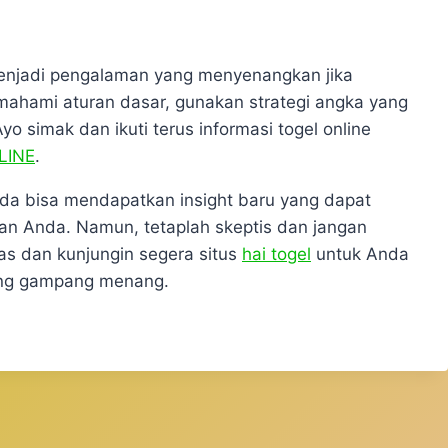
 menjadi pengalaman yang menyenangkan jika
mahami aturan dasar, gunakan strategi angka yang
yo simak dan ikuti terus informasi togel online
LINE
.
nda bisa mendapatkan insight baru yang dapat
 Anda. Namun, tetaplah skeptis dan jangan
as dan kunjungin segera situs
hai togel
untuk Anda
ang gampang menang.