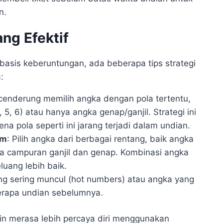
n.
ng Efektif
basis keberuntungan, ada beberapa tips strategi
:
cenderung memilih angka dengan pola tertentu,
, 5, 6) atau hanya angka genap/ganjil. Strategi ini
 pola seperti ini jarang terjadi dalam undian.
am
: Pilih angka dari berbagai rentang, baik angka
ta campuran ganjil dan genap. Kombinasi angka
uang lebih baik.
ang sering muncul (hot numbers) atau angka yang
erapa undian sebelumnya.
in merasa lebih percaya diri menggunakan