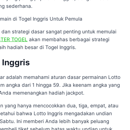
ng sederhana.
dan strategi dasar sangat penting untuk memulai
TER TOGEL
akan membahas berbagai strategi
 hadiah besar di Togel Inggris.
 Inggris
ar adalah memahami aturan dasar permainan Lotto
am angka dari 1 hingga 59. Jika keenam angka yang
, Anda memenangkan hadiah jackpot.
in yang hanya mencocokkan dua, tiga, empat, atau
getahui bahwa Lotto Inggris mengadakan undian
 Sabtu. Ini memberi Anda lebih banyak peluang
embeli tiket sebelum batas waktu undian untuk