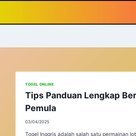
Skip
to
content
TOGEL ONLINE
Tips Panduan Lengkap Berm
Pemula
03/04/2025
Togel Inggris adalah salah satu permainan lot