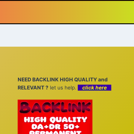
NEED BACKLINK HIGH QUALITY and
RELEVANT ?
let us help.
click here