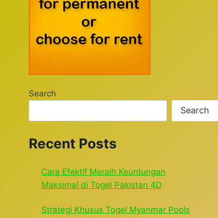
Search
Search
Recent Posts
Cara Efektif Meraih Keuntungan
Maksimal di Togel Pakistan 4D
Strategi Khusus Togel Myanmar Pools