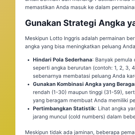
memastikan Anda masuk ke dalam permaina
Gunakan Strategi Angka ya
Meskipun Lotto Inggris adalah permainan ber
angka yang bisa meningkatkan peluang Anda
Hindari Pola Sederhana
: Banyak pemula 
seperti angka berurutan (contoh: 1, 2, 3, 4
sebenarnya membatasi peluang Anda karena
Gunakan Kombinasi Angka yang Berag
rendah (1-30) maupun tinggi (31-59), ser
yang beragam membuat Anda memiliki pel
Pertimbangkan Statistik
: Lihat angka y
jarang muncul (cold numbers) dalam beb
Meskipun tidak ada jaminan, beberapa pema