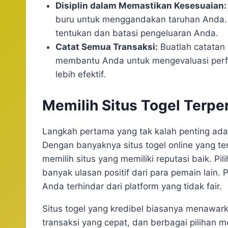
Disiplin dalam Memastikan Kesesuaian:
buru untuk menggandakan taruhan Anda.
tentukan dan batasi pengeluaran Anda.
Catat Semua Transaksi:
Buatlah catatan
membantu Anda untuk mengevaluasi perf
lebih efektif.
Memilih Situs Togel Terpe
Langkah pertama yang tak kalah penting adal
Dengan banyaknya situs togel online yang ter
memilih situs yang memiliki reputasi baik. Pil
banyak ulasan positif dari para pemain lain. P
Anda terhindar dari platform yang tidak fair.
Situs togel yang kredibel biasanya menawark
transaksi yang cepat, dan berbagai pilihan 