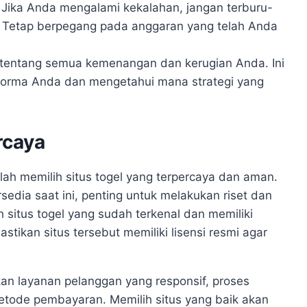
Jika Anda mengalami kekalahan, jangan terburu-
 Tetap berpegang pada anggaran yang telah Anda
 tentang semua kemenangan dan kerugian Anda. Ini
orma Anda dan mengetahui mana strategi yang
rcaya
ah memilih situs togel yang terpercaya dan aman.
sedia saat ini, penting untuk melakukan riset dan
ih situs togel yang sudah terkenal dan memiliki
astikan situs tersebut memiliki lisensi resmi agar
an layanan pelanggan yang responsif, proses
metode pembayaran. Memilih situs yang baik akan