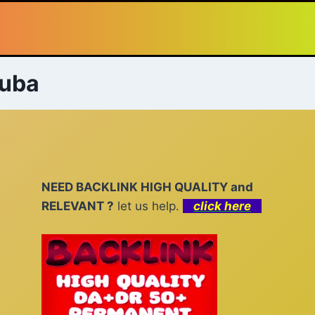
Kuba
NEED BACKLINK HIGH QUALITY and
RELEVANT ?
let us help.
click here