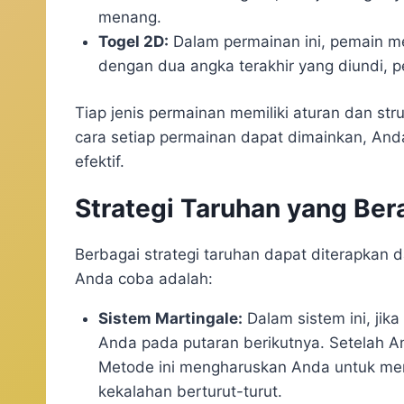
menang.
Togel 2D:
Dalam permainan ini, pemain me
dengan dua angka terakhir yang diundi, 
Tiap jenis permainan memiliki aturan dan s
cara setiap permainan dapat dimainkan, And
efektif.
Strategi Taruhan yang Be
Berbagai strategi taruhan dapat diterapkan 
Anda coba adalah:
Sistem Martingale:
Dalam sistem ini, ji
Anda pada putaran berikutnya. Setelah A
Metode ini mengharuskan Anda untuk mem
kekalahan berturut-turut.