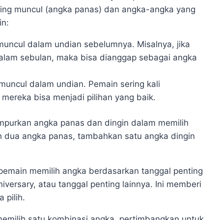
ring muncul (angka panas) dan angka-angka yang
in:
uncul dalam undian sebelumnya. Misalnya, jika
dalam sebulan, maka bisa dianggap sebagai angka
uncul dalam undian. Pemain sering kali
mereka bisa menjadi pilihan yang baik.
purkan angka panas dan dingin dalam memilih
ih dua angka panas, tambahkan satu angka dingin
emain memilih angka berdasarkan tanggal penting
iversary, atau tanggal penting lainnya. Ini memberi
 pilih.
memilih satu kombinasi angka, pertimbangkan untuk