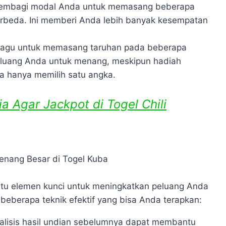
membagi modal Anda untuk memasang beberapa
rbeda. Ini memberi Anda lebih banyak kesempatan
agu untuk memasang taruhan pada beberapa
peluang Anda untuk menang, meskipun hadiah
da hanya memilih satu angka.
ia Agar Jackpot di Togel Chili
atu elemen kunci untuk meningkatkan peluang Anda
beberapa teknik efektif yang bisa Anda terapkan:
lisis hasil undian sebelumnya dapat membantu