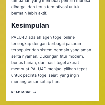
tambahan yang membuat pemain merasa
dihargai dan terus termotivasi untuk
bermain lebih aktif.
Kesimpulan
PALU4D adalah agen togel online
terlengkap dengan berbagai pasaran
terpopuler dan sistem bermain yang aman
serta nyaman. Dukungan fitur modern,
bonus harian, dan hasil togel akurat
membuat PALU4D menjadi pilihan tepat
untuk pecinta togel sejati yang ingin
menang besar setiap hari.
PALU4D
READ MORE
–
AGEN