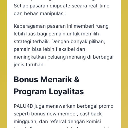
Setiap pasaran diupdate secara real-time
dan bebas manipulasi.
Keberagaman pasaran ini memberi ruang
lebih luas bagi pemain untuk memilih
strategi terbaik. Dengan banyak pilihan,
pemain bisa lebih fleksibel dan
meningkatkan peluang menang di berbagai
jenis taruhan.
Bonus Menarik &
Program Loyalitas
PALU4D juga menawarkan berbagai promo
seperti bonus new member, cashback
mingguan, dan referral dengan komisi