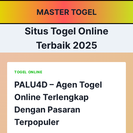
Skip
MASTER TOGEL
to
content
Situs Togel Online
Terbaik 2025
TOGEL ONLINE
PALU4D – Agen Togel
Online Terlengkap
Dengan Pasaran
Terpopuler