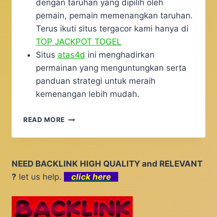
dengan taruhan yang dipilih oleh
pemain, pemain memenangkan taruhan.
Terus ikuti situs tergacor kami hanya di
TOP JACKPOT TOGEL
Situs
atas4d
ini menghadirkan
permainan yang menguntungkan serta
panduan strategi untuk meraih
kemenangan lebih mudah.
TOGEL
READ MORE
BRAZIL
–
MENCARI
SENSASI
NEED BACKLINK HIGH QUALITY and RELEVANT
BERHADIAH
?
let us help.
click here
MENGGIURKAN