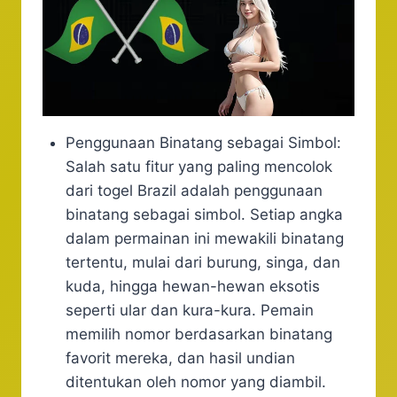
Penggunaan Binatang sebagai Simbol:
Salah satu fitur yang paling mencolok
dari togel Brazil adalah penggunaan
binatang sebagai simbol. Setiap angka
dalam permainan ini mewakili binatang
tertentu, mulai dari burung, singa, dan
kuda, hingga hewan-hewan eksotis
seperti ular dan kura-kura. Pemain
memilih nomor berdasarkan binatang
favorit mereka, dan hasil undian
ditentukan oleh nomor yang diambil.