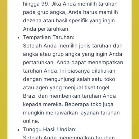
hingga 99. Jika Anda memilih taruhan
pada grup angka, Anda harus memilih
dezena atau hasil spesifik yang ingin
Anda pertaruhkan.
Tempatkan Taruhan:
Setelah Anda memilih jenis taruhan dan
angka atau grup angka yang ingin Anda
pertaruhkan, Anda dapat menempatkan
taruhan Anda. Ini biasanya dilakukan
dengan mengunjungi salah satu toko
atau agen yang menjual tiket togel
Brazil dan memberikan taruhan Anda
kepada mereka. Beberapa toko juga
mungkin menawarkan layanan taruhan
online.
Tunggu Hasil Undian:
Setelah Anda menempatkan taruhan