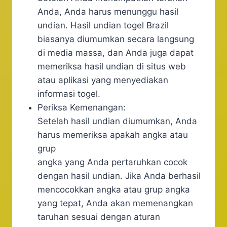
Anda, Anda harus menunggu hasil
undian. Hasil undian togel Brazil
biasanya diumumkan secara langsung
di media massa, dan Anda juga dapat
memeriksa hasil undian di situs web
atau aplikasi yang menyediakan
informasi togel.
Periksa Kemenangan:
Setelah hasil undian diumumkan, Anda
harus memeriksa apakah angka atau
grup
angka yang Anda pertaruhkan cocok
dengan hasil undian. Jika Anda berhasil
mencocokkan angka atau grup angka
yang tepat, Anda akan memenangkan
taruhan sesuai dengan aturan