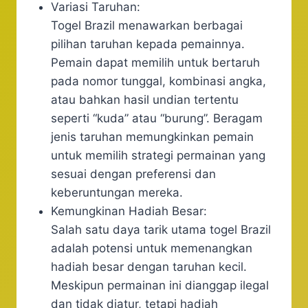
Variasi Taruhan:
Togel Brazil menawarkan berbagai
pilihan taruhan kepada pemainnya.
Pemain dapat memilih untuk bertaruh
pada nomor tunggal, kombinasi angka,
atau bahkan hasil undian tertentu
seperti “kuda” atau “burung”. Beragam
jenis taruhan memungkinkan pemain
untuk memilih strategi permainan yang
sesuai dengan preferensi dan
keberuntungan mereka.
Kemungkinan Hadiah Besar:
Salah satu daya tarik utama togel Brazil
adalah potensi untuk memenangkan
hadiah besar dengan taruhan kecil.
Meskipun permainan ini dianggap ilegal
dan tidak diatur, tetapi hadiah