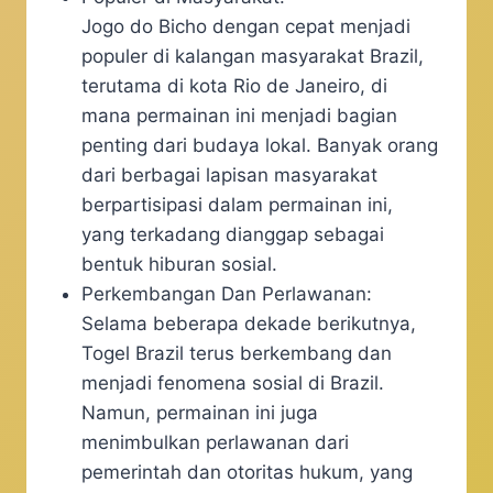
Jogo do Bicho dengan cepat menjadi
populer di kalangan masyarakat Brazil,
terutama di kota Rio de Janeiro, di
mana permainan ini menjadi bagian
penting dari budaya lokal. Banyak orang
dari berbagai lapisan masyarakat
berpartisipasi dalam permainan ini,
yang terkadang dianggap sebagai
bentuk hiburan sosial.
Perkembangan Dan Perlawanan:
Selama beberapa dekade berikutnya,
Togel Brazil terus berkembang dan
menjadi fenomena sosial di Brazil.
Namun, permainan ini juga
menimbulkan perlawanan dari
pemerintah dan otoritas hukum, yang