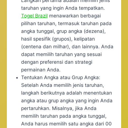
Langkah pertama adalah memilih jenis
taruhan yang ingin Anda tempatkan.
Togel Brazil
menawarkan berbagai
pilihan taruhan, termasuk taruhan pada
angka tunggal, grup angka (dezena),
hasil spesifik (grupos), kelipatan
(centena dan milhar), dan lainnya. Anda
dapat memilih taruhan yang sesuai
dengan preferensi dan strategi
permainan Anda.
Tentukan Angka atau Grup Angka:
Setelah Anda memilih jenis taruhan,
langkah berikutnya adalah menentukan
angka atau grup angka yang ingin Anda
pertaruhkan. Misalnya, jika Anda
memilih taruhan pada angka tunggal,
Anda harus memilih satu angka dari 00