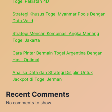
Togel Pakistan 4D
Strategi Khusus Togel Myanmar Pools Dengan
Data Valid
Strategi Mencari Kombinasi Angka Menang
Togel Jakarta
Cara Pintar Bermain Togel Argentina Dengan
Hasil Optimal
Analisa Data dan Strategi Disiplin Untuk
Jackpot di Togel Jerman
Recent Comments
No comments to show.