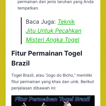
permainan dan jenis taruhan yang Anda
tempatkan.
Baca Juga:
Teknik
Jitu Untuk Pecahkan
Misteri Angka Togel
Fitur Permainan Togel
Brazil
Togel Brazil, atau “Jogo do Bicho,” memiliki
fitur permainan yang khas dan unik. Berikut
penjelasan dibawah ini: