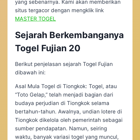
yang sebenarnya. Kami akan memberikan
situs tergacor dengan mengklik link
MASTER TOGEL
Sejarah Berkembanganya
Togel Fujian 20
Berikut penjelasan sejarah Togel Fujian
dibawah ini:
Asal Mula Togel di Tiongkok: Togel, atau
“Toto Gelap,” telah menjadi bagian dari
budaya perjudian di Tiongkok selama
bertahun-tahun. Awalnya, undian lotere di
Tiongkok dikelola oleh pemerintah sebagai
sumber pendapatan. Namun, seiring
waktu, banyak variasi togel yang muncul,