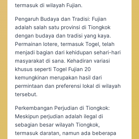
termasuk di wilayah Fujian.
Pengaruh Budaya dan Tradisi: Fujian
adalah salah satu provinsi di Tiongkok
dengan budaya dan tradisi yang kaya.
Permainan lotere, termasuk Togel, telah
menjadi bagian dari kehidupan sehari-hari
masyarakat di sana. Kehadiran variasi
khusus seperti Togel Fujian 20
kemungkinan merupakan hasil dari
permintaan dan preferensi lokal di wilayah
tersebut.
Perkembangan Perjudian di Tiongkok:
Meskipun perjudian adalah ilegal di
sebagian besar wilayah Tiongkok,
termasuk daratan, namun ada beberapa