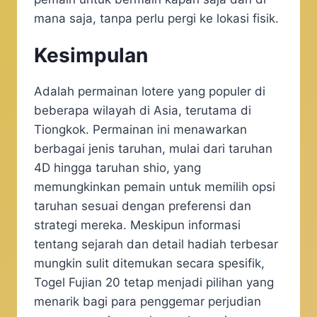
mana saja, tanpa perlu pergi ke lokasi fisik.
Kesimpulan
Adalah permainan lotere yang populer di
beberapa wilayah di Asia, terutama di
Tiongkok. Permainan ini menawarkan
berbagai jenis taruhan, mulai dari taruhan
4D hingga taruhan shio, yang
memungkinkan pemain untuk memilih opsi
taruhan sesuai dengan preferensi dan
strategi mereka. Meskipun informasi
tentang sejarah dan detail hadiah terbesar
mungkin sulit ditemukan secara spesifik,
Togel Fujian 20 tetap menjadi pilihan yang
menarik bagi para penggemar perjudian