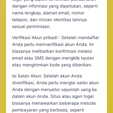
dengan informasi yang diperlukan, seperti
nama lengkap, alamat email, nomor
telepon, dan rincian identitas lainnya
sesuai permintaan.
Verifikasi Akun pribadi : Setelah mendaftar
Anda perlu memverifikasi akun Anda. Ini
biasanya melibatkan konfirmasi melalui
email atau SMS dengan mengklik tautan
atau mengirimkan kode yang diberikan.
Isi Saldo Akun: Setelah akun Anda
diverifikasi, Anda perlu mengisi saldo akun
Anda dengan menyetor sejumlah uang ke
dalam akun Anda. Situs atau agen togel
biasanya menawarkan beberapa metode
pembayaran yang berbeda, seperti