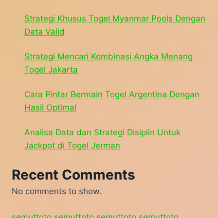
Strategi Khusus Togel Myanmar Pools Dengan
Data Valid
Strategi Mencari Kombinasi Angka Menang
Togel Jakarta
Cara Pintar Bermain Togel Argentina Dengan
Hasil Optimal
Analisa Data dan Strategi Disiplin Untuk
Jackpot di Togel Jerman
Recent Comments
No comments to show.
semuttoto
semuttoto
semuttoto
semuttoto