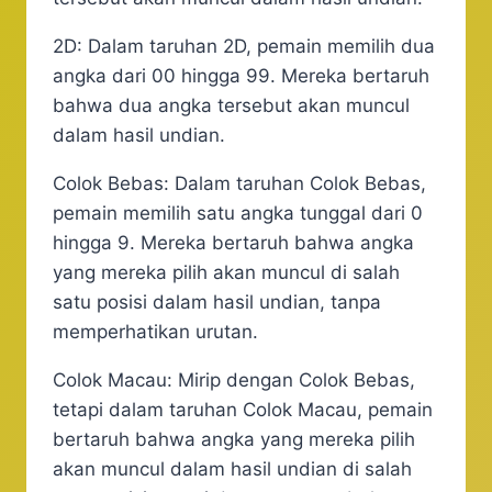
2D: Dalam taruhan 2D, pemain memilih dua
angka dari 00 hingga 99. Mereka bertaruh
bahwa dua angka tersebut akan muncul
dalam hasil undian.
Colok Bebas: Dalam taruhan Colok Bebas,
pemain memilih satu angka tunggal dari 0
hingga 9. Mereka bertaruh bahwa angka
yang mereka pilih akan muncul di salah
satu posisi dalam hasil undian, tanpa
memperhatikan urutan.
Colok Macau: Mirip dengan Colok Bebas,
tetapi dalam taruhan Colok Macau, pemain
bertaruh bahwa angka yang mereka pilih
akan muncul dalam hasil undian di salah