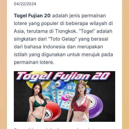
04/22/2024
Togel Fujian 20
adalah jenis permainan
lotere yang populer di beberapa wilayah di
Asia, terutama di Tiongkok. “Togel” adalah
singkatan dari “Toto Gelap” yang berasal
dari bahasa Indonesia dan merupakan
istilah yang digunakan untuk merujuk pada
permainan lotere.