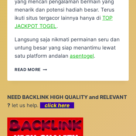
yang mencari pengalaman bermain yang
menarik dan potensi hadiah besar. Terus
ikuti situs tergacor lainnya hanya di
TOP
JACKPOT TOGEL
.
Langsung saja nikmati permainan seru dan
untung besar yang siap menantimu lewat
satu platform andalan
asentogel
.
TOGEL
READ MORE
FUJIAN
20
–
SITUS
NEED BACKLINK HIGH QUALITY and RELEVANT
PALING
?
let us help.
click here
GACOR
MEMBERIKAN
HADIAH
BESAR