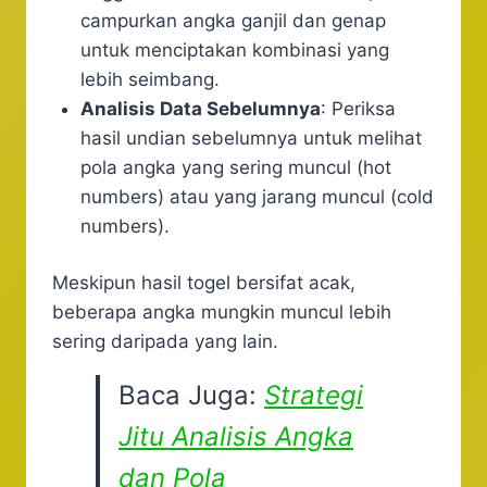
campurkan angka ganjil dan genap
untuk menciptakan kombinasi yang
lebih seimbang.
Analisis Data Sebelumnya
: Periksa
hasil undian sebelumnya untuk melihat
pola angka yang sering muncul (hot
numbers) atau yang jarang muncul (cold
numbers).
Meskipun hasil togel bersifat acak,
beberapa angka mungkin muncul lebih
sering daripada yang lain.
Baca Juga:
Strategi
Jitu Analisis Angka
dan Pola