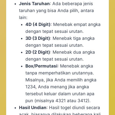
Jenis Taruhan
: Ada beberapa jenis
taruhan yang bisa Anda pilih, antara
lain:
4D (4 Digit)
: Menebak empat angka
dengan tepat sesuai urutan.
3D (3 Digit)
: Menebak tiga angka
dengan tepat sesuai urutan.
2D (2 Digit)
: Menebak dua angka
dengan tepat sesuai urutan.
Box/Permutasi
: Menebak angka
tanpa memperhatikan urutannya.
Misalnya, jika Anda memilih angka
1234, Anda menang jika angka
tersebut keluar dalam urutan apa
pun (misalnya 4321 atau 3412).
Hasil Undian
: Hasil togel diundi secara
acak, biasanya dilakukan beberapa kali