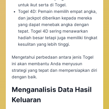
untuk ikut serta di Togel.
Togel 4D: Pemain memilih empat angka,
dan jackpot diberikan kepada mereka
yang dapat menebak angka dengan
tepat. Togel 4D sering menawarkan
hadiah besar tetapi juga memiliki tingkat
kesulitan yang lebih tinggi.
Mengetahui perbedaan antara jenis Togel
ini akan membantu Anda menyusun
strategi yang tepat dan mempersiapkan diri
dengan baik.
Menganalisis Data Hasil
Keluaran