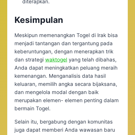
diterapkan.
Kesimpulan
Meskipun memenangkan Togel di Irak bisa
menjadi tantangan dan tergantung pada
keberuntungan, dengan menerapkan trik
dan strategi
waktogel
yang telah dibahas,
Anda dapat meningkatkan peluang meraih
kemenangan. Menganalisis data hasil
keluaran, memilih angka secara bijaksana,
dan mengelola modal dengan baik
merupakan elemen- elemen penting dalam
bermain Togel.
Selain itu, bergabung dengan komunitas
juga dapat memberi Anda wawasan baru