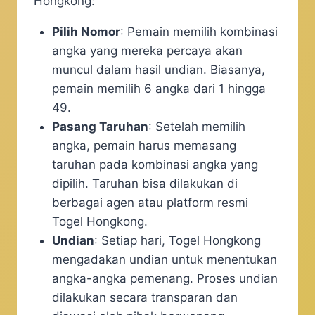
Hongkong:
Pilih Nomor
: Pemain memilih kombinasi
angka yang mereka percaya akan
muncul dalam hasil undian. Biasanya,
pemain memilih 6 angka dari 1 hingga
49.
Pasang Taruhan
: Setelah memilih
angka, pemain harus memasang
taruhan pada kombinasi angka yang
dipilih. Taruhan bisa dilakukan di
berbagai agen atau platform resmi
Togel Hongkong.
Undian
: Setiap hari, Togel Hongkong
mengadakan undian untuk menentukan
angka-angka pemenang. Proses undian
dilakukan secara transparan dan