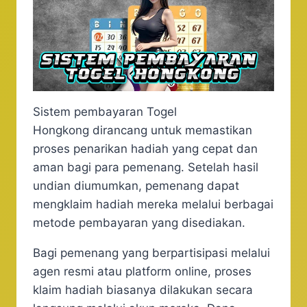
Sistem pembayaran Togel
Hongkong dirancang untuk memastikan
proses penarikan hadiah yang cepat dan
aman bagi para pemenang. Setelah hasil
undian diumumkan, pemenang dapat
mengklaim hadiah mereka melalui berbagai
metode pembayaran yang disediakan.
Bagi pemenang yang berpartisipasi melalui
agen resmi atau platform online, proses
klaim hadiah biasanya dilakukan secara