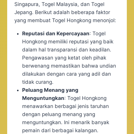
Singapura, Togel Malaysia, dan Togel
Jepang. Berikut adalah beberapa faktor
yang membuat Togel Hongkong menonjol:
Reputasi dan Kepercayaan
: Togel
Hongkong memiliki reputasi yang baik
dalam hal transparansi dan keadilan.
Pengawasan yang ketat oleh pihak
berwenang memastikan bahwa undian
dilakukan dengan cara yang adil dan
tidak curang.
Peluang Menang yang
Menguntungkan
: Togel Hongkong
menawarkan berbagai jenis taruhan
dengan peluang menang yang
menguntungkan. Ini menarik banyak
pemain dari berbagai kalangan.