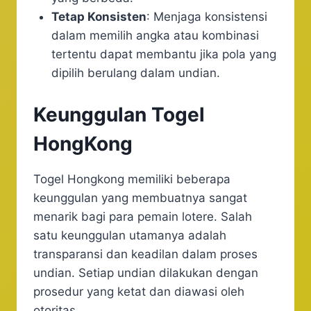
Tetap Konsisten
: Menjaga konsistensi
dalam memilih angka atau kombinasi
tertentu dapat membantu jika pola yang
dipilih berulang dalam undian.
Keunggulan Togel
HongKong
Togel Hongkong memiliki beberapa
keunggulan yang membuatnya sangat
menarik bagi para pemain lotere. Salah
satu keunggulan utamanya adalah
transparansi dan keadilan dalam proses
undian. Setiap undian dilakukan dengan
prosedur yang ketat dan diawasi oleh
otoritas.