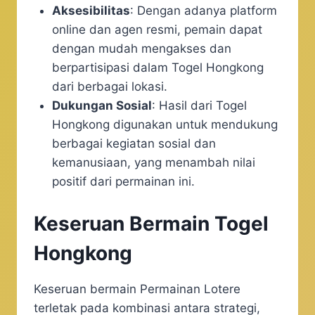
Aksesibilitas
: Dengan adanya platform
online dan agen resmi, pemain dapat
dengan mudah mengakses dan
berpartisipasi dalam Togel Hongkong
dari berbagai lokasi.
Dukungan Sosial
: Hasil dari Togel
Hongkong digunakan untuk mendukung
berbagai kegiatan sosial dan
kemanusiaan, yang menambah nilai
positif dari permainan ini.
Keseruan Bermain Togel
Hongkong
Keseruan bermain Permainan Lotere
terletak pada kombinasi antara strategi,