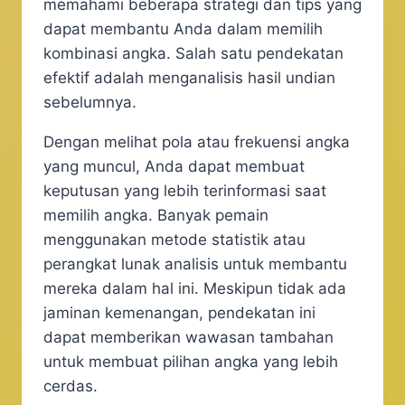
memahami beberapa strategi dan tips yang
dapat membantu Anda dalam memilih
kombinasi angka. Salah satu pendekatan
efektif adalah menganalisis hasil undian
sebelumnya.
Dengan melihat pola atau frekuensi angka
yang muncul, Anda dapat membuat
keputusan yang lebih terinformasi saat
memilih angka. Banyak pemain
menggunakan metode statistik atau
perangkat lunak analisis untuk membantu
mereka dalam hal ini. Meskipun tidak ada
jaminan kemenangan, pendekatan ini
dapat memberikan wawasan tambahan
untuk membuat pilihan angka yang lebih
cerdas.