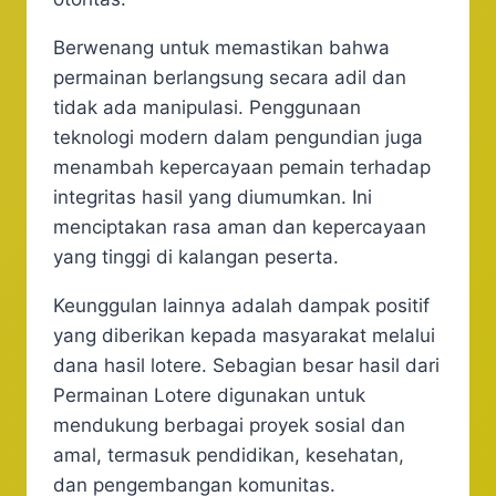
Berwenang untuk memastikan bahwa
permainan berlangsung secara adil dan
tidak ada manipulasi. Penggunaan
teknologi modern dalam pengundian juga
menambah kepercayaan pemain terhadap
integritas hasil yang diumumkan. Ini
menciptakan rasa aman dan kepercayaan
yang tinggi di kalangan peserta.
Keunggulan lainnya adalah dampak positif
yang diberikan kepada masyarakat melalui
dana hasil lotere. Sebagian besar hasil dari
Permainan Lotere digunakan untuk
mendukung berbagai proyek sosial dan
amal, termasuk pendidikan, kesehatan,
dan pengembangan komunitas.