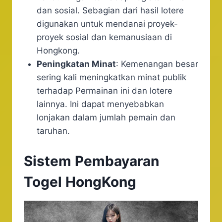
dan sosial. Sebagian dari hasil lotere
digunakan untuk mendanai proyek-
proyek sosial dan kemanusiaan di
Hongkong.
Peningkatan Minat
: Kemenangan besar
sering kali meningkatkan minat publik
terhadap Permainan ini dan lotere
lainnya. Ini dapat menyebabkan
lonjakan dalam jumlah pemain dan
taruhan.
Sistem Pembayaran
Togel HongKong