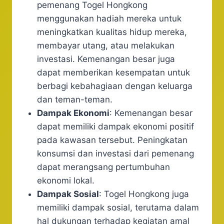
pemenang Togel Hongkong
menggunakan hadiah mereka untuk
meningkatkan kualitas hidup mereka,
membayar utang, atau melakukan
investasi. Kemenangan besar juga
dapat memberikan kesempatan untuk
berbagi kebahagiaan dengan keluarga
dan teman-teman.
Dampak Ekonomi
: Kemenangan besar
dapat memiliki dampak ekonomi positif
pada kawasan tersebut. Peningkatan
konsumsi dan investasi dari pemenang
dapat merangsang pertumbuhan
ekonomi lokal.
Dampak Sosial
: Togel Hongkong juga
memiliki dampak sosial, terutama dalam
hal dukungan terhadap kegiatan amal