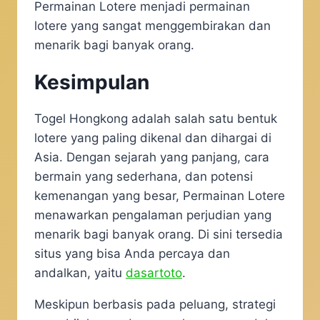
Permainan Lotere menjadi permainan
lotere yang sangat menggembirakan dan
menarik bagi banyak orang.
Kesimpulan
Togel Hongkong adalah salah satu bentuk
lotere yang paling dikenal dan dihargai di
Asia. Dengan sejarah yang panjang, cara
bermain yang sederhana, dan potensi
kemenangan yang besar, Permainan Lotere
menawarkan pengalaman perjudian yang
menarik bagi banyak orang. Di sini tersedia
situs yang bisa Anda percaya dan
andalkan, yaitu
dasartoto
.
Meskipun berbasis pada peluang, strategi