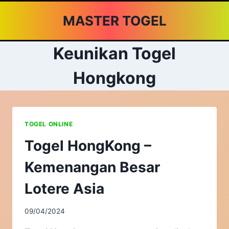
Skip
MASTER TOGEL
to
content
Keunikan Togel
Hongkong
TOGEL ONLINE
Togel HongKong –
Kemenangan Besar
Lotere Asia
09/04/2024