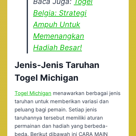
Baca Juga:
Togel
Belgia: Strategi
Ampuh Untuk
Memenangkan
Hadiah Besar!
Jenis-Jenis Taruhan
Togel Michigan
Togel Michigan
menawarkan berbagai jenis
taruhan untuk memberikan variasi dan
peluang bagi pemain. Setiap jenis
taruhannya tersebut memiliki aturan
permainan dan hadiah yang berbeda-
beda. Berikut dibawah ini CARA MAIN