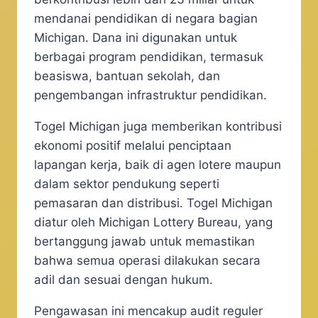
mendanai pendidikan di negara bagian
Michigan. Dana ini digunakan untuk
berbagai program pendidikan, termasuk
beasiswa, bantuan sekolah, dan
pengembangan infrastruktur pendidikan.
Togel Michigan juga memberikan kontribusi
ekonomi positif melalui penciptaan
lapangan kerja, baik di agen lotere maupun
dalam sektor pendukung seperti
pemasaran dan distribusi. Togel Michigan
diatur oleh Michigan Lottery Bureau, yang
bertanggung jawab untuk memastikan
bahwa semua operasi dilakukan secara
adil dan sesuai dengan hukum.
Pengawasan ini mencakup audit reguler