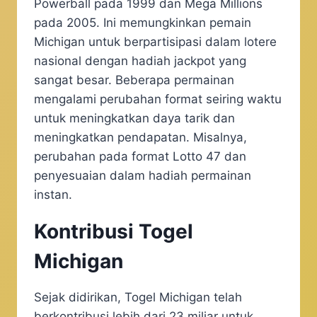
Powerball pada 1999 dan Mega Millions
pada 2005. Ini memungkinkan pemain
Michigan untuk berpartisipasi dalam lotere
nasional dengan hadiah jackpot yang
sangat besar. Beberapa permainan
mengalami perubahan format seiring waktu
untuk meningkatkan daya tarik dan
meningkatkan pendapatan. Misalnya,
perubahan pada format Lotto 47 dan
penyesuaian dalam hadiah permainan
instan.
Kontribusi Togel
Michigan
Sejak didirikan, Togel Michigan telah
berkontribusi lebih dari 23 miliar untuk