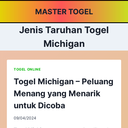
Skip
MASTER TOGEL
to
content
Jenis Taruhan Togel
Michigan
TOGEL ONLINE
Togel Michigan – Peluang
Menang yang Menarik
untuk Dicoba
09/04/2024