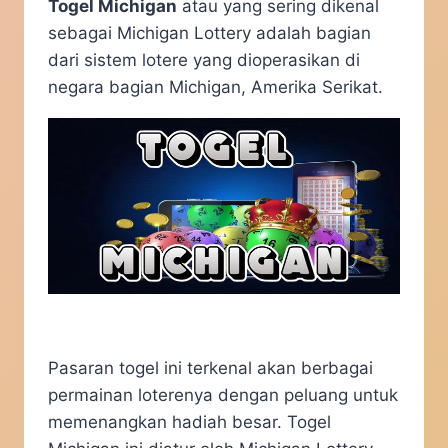
Togel Michigan
atau yang sering dikenal
sebagai Michigan Lottery adalah bagian
dari sistem lotere yang dioperasikan di
negara bagian Michigan, Amerika Serikat.
Pasaran togel ini terkenal akan berbagai
permainan loterenya dengan peluang untuk
memenangkan hadiah besar. Togel