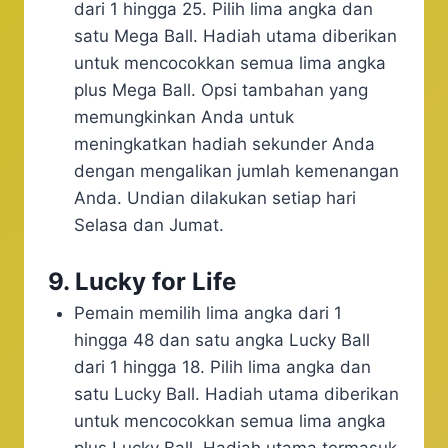
dari 1 hingga 25. Pilih lima angka dan
satu Mega Ball. Hadiah utama diberikan
untuk mencocokkan semua lima angka
plus Mega Ball. Opsi tambahan yang
memungkinkan Anda untuk
meningkatkan hadiah sekunder Anda
dengan mengalikan jumlah kemenangan
Anda. Undian dilakukan setiap hari
Selasa dan Jumat.
9. Lucky for Life
Pemain memilih lima angka dari 1
hingga 48 dan satu angka Lucky Ball
dari 1 hingga 18. Pilih lima angka dan
satu Lucky Ball. Hadiah utama diberikan
untuk mencocokkan semua lima angka