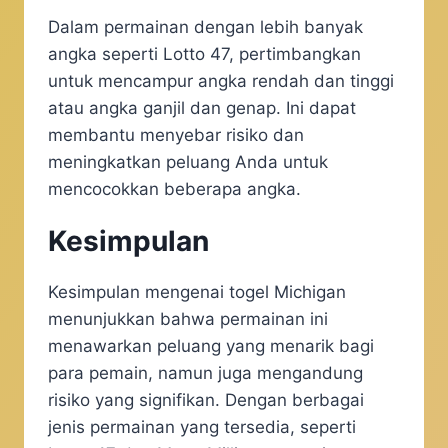
Dalam permainan dengan lebih banyak
angka seperti Lotto 47, pertimbangkan
untuk mencampur angka rendah dan tinggi
atau angka ganjil dan genap. Ini dapat
membantu menyebar risiko dan
meningkatkan peluang Anda untuk
mencocokkan beberapa angka.
Kesimpulan
Kesimpulan mengenai togel Michigan
menunjukkan bahwa permainan ini
menawarkan peluang yang menarik bagi
para pemain, namun juga mengandung
risiko yang signifikan. Dengan berbagai
jenis permainan yang tersedia, seperti