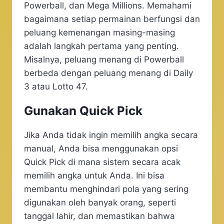
Powerball, dan Mega Millions. Memahami
bagaimana setiap permainan berfungsi dan
peluang kemenangan masing-masing
adalah langkah pertama yang penting.
Misalnya, peluang menang di Powerball
berbeda dengan peluang menang di Daily
3 atau Lotto 47.
Gunakan Quick Pick
Jika Anda tidak ingin memilih angka secara
manual, Anda bisa menggunakan opsi
Quick Pick di mana sistem secara acak
memilih angka untuk Anda. Ini bisa
membantu menghindari pola yang sering
digunakan oleh banyak orang, seperti
tanggal lahir, dan memastikan bahwa