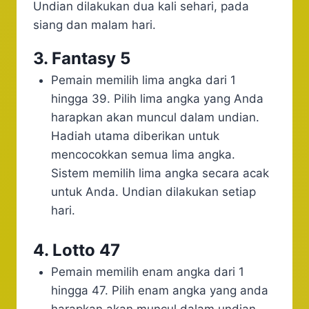
Undian dilakukan dua kali sehari, pada
siang dan malam hari.
3. Fantasy 5
Pemain memilih lima angka dari 1
hingga 39. Pilih lima angka yang Anda
harapkan akan muncul dalam undian.
Hadiah utama diberikan untuk
mencocokkan semua lima angka.
Sistem memilih lima angka secara acak
untuk Anda. Undian dilakukan setiap
hari.
4. Lotto 47
Pemain memilih enam angka dari 1
hingga 47. Pilih enam angka yang anda
harapkan akan muncul dalam undian.