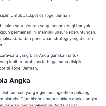
h salah satu hiburan yang menarik bagi banyak
ipun permainan ini memiliki unsur keberuntungan,
lisa data dan penerapan strategi yang disiplin
s.
ara-cara yang bisa Anda gunakan untuk
ng lebih terarah, serta bagaimana disiplin
ot di Togel Jerman.
ola Angka
 oleh pemain yang ingin meningkatkan peluang
 historis. Data historis menunjukkan angka-angka
dan dengan menganalisisnya, Anda dapat