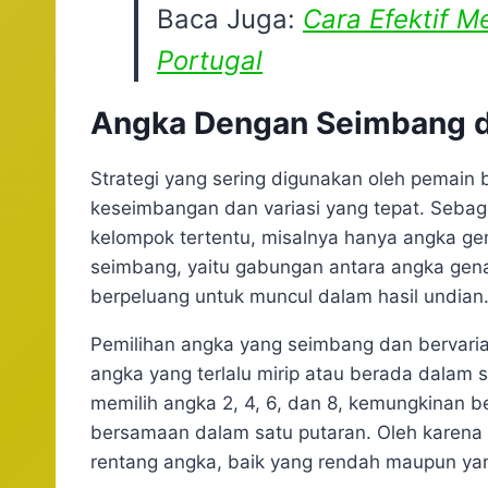
Baca Juga:
Cara Efektif M
Portugal
Angka Dengan Seimbang d
Strategi yang sering digunakan oleh pemai
keseimbangan dan variasi yang tepat. Seba
kelompok tertentu, misalnya hanya angka gen
seimbang, yaitu gabungan antara angka genap
berpeluang untuk muncul dalam hasil undian
Pemilihan angka yang seimbang dan bervaria
angka yang terlalu mirip atau berada dalam 
memilih angka 2, 4, 6, dan 8, kemungkinan 
bersamaan dalam satu putaran. Oleh karena i
rentang angka, baik yang rendah maupun yan