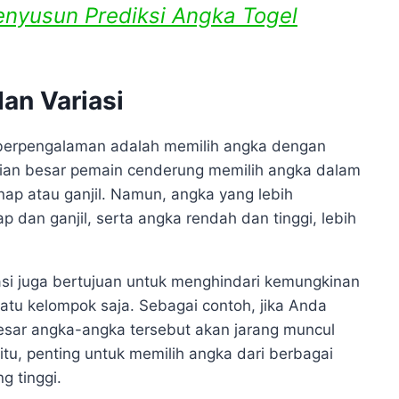
enyusun Prediksi Angka Togel
an Variasi
n berpengalaman adalah memilih angka dengan
gian besar pemain cenderung memilih angka dalam
ap atau ganjil. Namun, angka yang lebih
 dan ganjil, serta angka rendah dan tinggi, lebih
.
si juga bertujuan untuk menghindari kemungkinan
satu kelompok saja. Sebagai contoh, jika Anda
besar angka-angka tersebut akan jarang muncul
tu, penting untuk memilih angka dari berbagai
g tinggi.