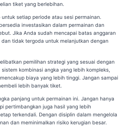
lian tiket yang berlebihan.
untuk setiap periode atau sesi permainan.
ersedia investasikan dalam permainan dan
sebut. Jika Anda sudah mencapai batas anggaran
n dan tidak tergoda untuk melanjutkan dengan
libatkan pemilihan strategi yang sesuai dengan
 sistem kombinasi angka yang lebih kompleks,
mencakup biaya yang lebih tinggi. Jangan sampai
mbeli lebih banyak tiket.
angka panjang untuk permainan ini. Jangan hanya
i pertimbangkan juga hasil yang lebih
tap terkendali. Dengan disiplin dalam mengelola
nan dan meminimalkan risiko kerugian besar.