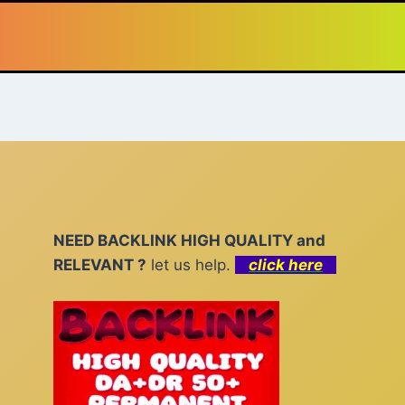
NEED BACKLINK HIGH QUALITY and
RELEVANT ?
let us help.
click here