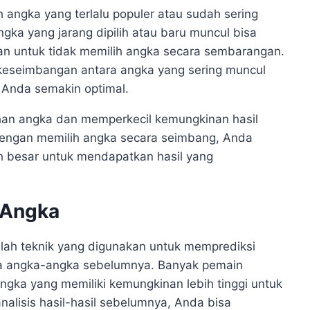
h angka yang terlalu populer atau sudah sering
ka yang jarang dipilih atau baru muncul bisa
kan untuk tidak memilih angka secara sembarangan.
 keseimbangan antara angka yang sering muncul
 Anda semakin optimal.
han angka dan memperkecil kemungkinan hasil
engan memilih angka secara seimbang, Anda
h besar untuk mendapatkan hasil yang
 Angka
lah teknik yang digunakan untuk memprediksi
sa angka-angka sebelumnya. Banyak pemain
ngka yang memiliki kemungkinan lebih tinggi untuk
alisis hasil-hasil sebelumnya, Anda bisa