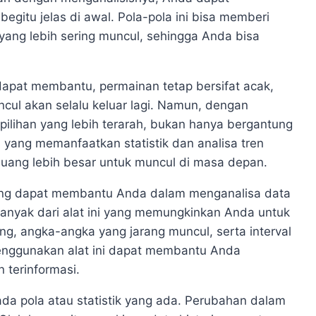
egitu jelas di awal. Pola-pola ini bisa memberi
ng lebih sering muncul, sehingga Anda bisa
dapat membantu, permainan tetap bersifat acak,
cul akan selalu keluar lagi. Namun, dengan
ilihan yang lebih terarah, bukan hanya bergantung
yang memanfaatkan statistik dan analisa tren
luang lebih besar untuk muncul di masa depan.
i yang dapat membantu Anda dalam menganalisa data
 Banyak dari alat ini yang memungkinkan Anda untuk
ng, angka-angka yang jarang muncul, serta interval
enggunakan alat ini dapat membantu Anda
 terinformasi.
da pola atau statistik yang ada. Perubahan dalam