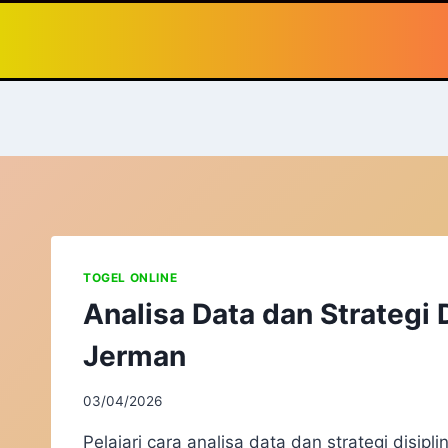
Skip
to
content
TOGEL ONLINE
Analisa Data dan Strategi 
Jerman
03/04/2026
Pelajari cara analisa data dan strategi disipl