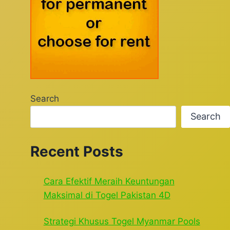
Search
Search
Recent Posts
Cara Efektif Meraih Keuntungan
Maksimal di Togel Pakistan 4D
Strategi Khusus Togel Myanmar Pools