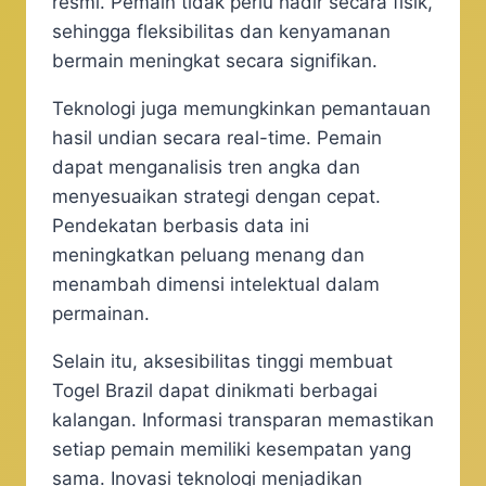
resmi. Pemain tidak perlu hadir secara fisik,
sehingga fleksibilitas dan kenyamanan
bermain meningkat secara signifikan.
Teknologi juga memungkinkan pemantauan
hasil undian secara real-time. Pemain
dapat menganalisis tren angka dan
menyesuaikan strategi dengan cepat.
Pendekatan berbasis data ini
meningkatkan peluang menang dan
menambah dimensi intelektual dalam
permainan.
Selain itu, aksesibilitas tinggi membuat
Togel Brazil dapat dinikmati berbagai
kalangan. Informasi transparan memastikan
setiap pemain memiliki kesempatan yang
sama. Inovasi teknologi menjadikan