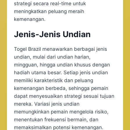
strategi secara real-time untuk
meningkatkan peluang meraih
kemenangan.
Jenis-Jenis Undian
Togel Brazil menawarkan berbagai jenis
undian, mulai dari undian harian,
mingguan, hingga undian khusus dengan
hadiah utama besar. Setiap jenis undian
memiliki karakteristik dan peluang
kemenangan berbeda, sehingga pemain
dapat menyesuaikan strategi sesuai tujuan
mereka. Variasi jenis undian
memungkinkan pemain mengelola risiko,
menentukan frekuensi bermain, dan
memaksimalkan potensi kemenangan.