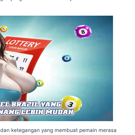
ggi dan ketegangan yang membuat pemain merasa