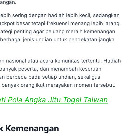
nangan.
bih sering dengan hadiah lebih kecil, sedangkan
kpot besar tetapi frekuensi menang lebih jarang.
trategi penting agar peluang meraih kemenangan
berbagai jenis undian untuk pendekatan jangka
n nasional atau acara komunitas tertentu. Hadiah
h banyak peserta, dan menambah keseruan
an berbeda pada setiap undian, sekaligus
na banyak orang ikut merayakan momen tersebut.
i Pola Angka Jitu Togel Taiwan
tik Kemenangan