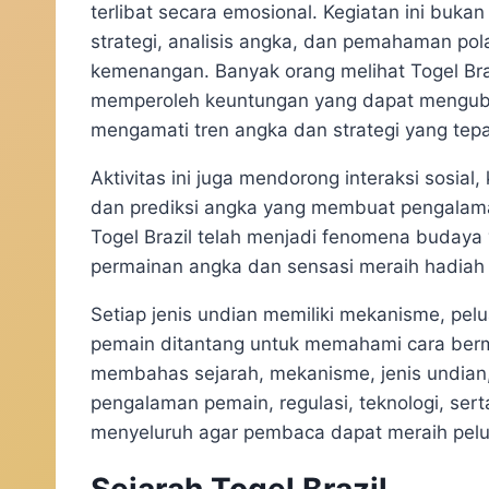
terlibat secara emosional. Kegiatan ini buk
strategi, analisis angka, dan pemahaman pol
kemenangan. Banyak orang melihat Togel Braz
memperoleh keuntungan yang dapat mengubah 
mengamati tren angka dan strategi yang tepa
Aktivitas ini juga mendorong interaksi sosial
dan prediksi angka yang membuat pengalaman 
Togel Brazil telah menjadi fenomena buday
permainan angka dan sensasi meraih hadiah 
Setiap jenis undian memiliki mekanisme, pe
pemain ditantang untuk memahami cara bermai
membahas sejarah, mekanisme, jenis undian, p
pengalaman pemain, regulasi, teknologi, serta
menyeluruh agar pembaca dapat meraih pel
Sejarah Togel Brazil