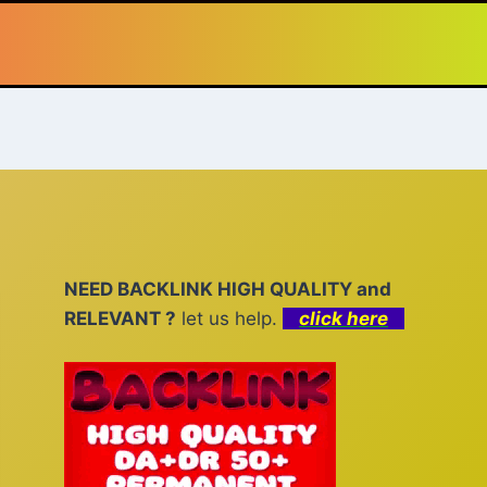
NEED BACKLINK HIGH QUALITY and
RELEVANT ?
let us help.
click here