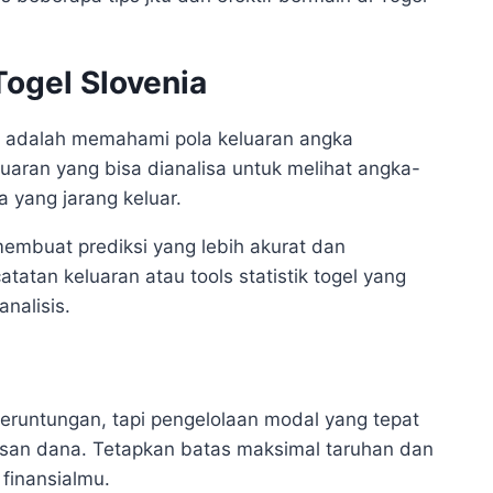
Togel Slovenia
l adalah memahami pola keluaran angka
luaran yang bisa dianalisa untuk melihat angka-
 yang jarang keluar.
membuat prediksi yang lebih akurat dan
atan keluaran atau tools statistik togel yang
nalisis.
untungan, tapi pengelolaan modal yang tepat
isan dana. Tetapkan batas maksimal taruhan dan
finansialmu.