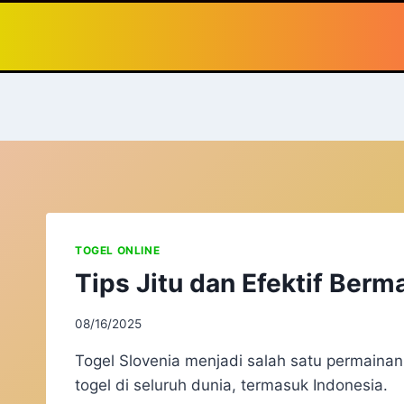
Skip
to
content
TOGEL ONLINE
Tips Jitu dan Efektif Berma
08/16/2025
Togel Slovenia menjadi salah satu permainan
togel di seluruh dunia, termasuk Indonesia.