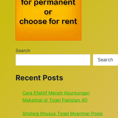
Search
Search
Recent Posts
Cara Efektif Meraih Keuntungan
Maksimal di Togel Pakistan 4D
Strategi Khusus Togel Myanmar Pools