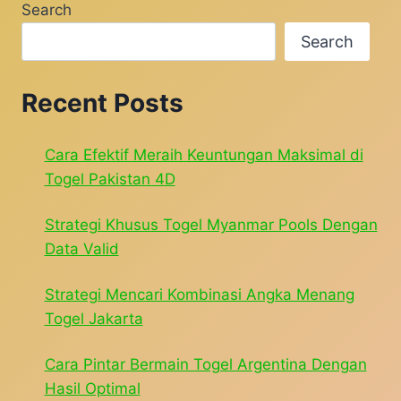
Search
Search
Recent Posts
Cara Efektif Meraih Keuntungan Maksimal di
Togel Pakistan 4D
Strategi Khusus Togel Myanmar Pools Dengan
Data Valid
Strategi Mencari Kombinasi Angka Menang
Togel Jakarta
Cara Pintar Bermain Togel Argentina Dengan
Hasil Optimal