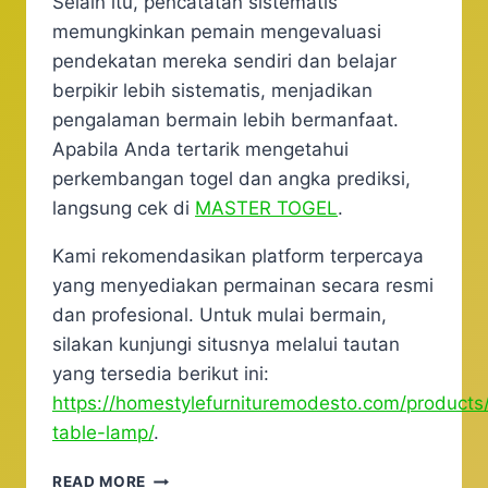
Selain itu, pencatatan sistematis
memungkinkan pemain mengevaluasi
pendekatan mereka sendiri dan belajar
berpikir lebih sistematis, menjadikan
pengalaman bermain lebih bermanfaat.
Apabila Anda tertarik mengetahui
perkembangan togel dan angka prediksi,
langsung cek di
MASTER TOGEL
.
Kami rekomendasikan platform terpercaya
yang menyediakan permainan secara resmi
dan profesional. Untuk mulai bermain,
silakan kunjungi situsnya melalui tautan
yang tersedia berikut ini:
https://homestylefurnituremodesto.com/products
table-lamp/
.
PANDUAN
READ MORE