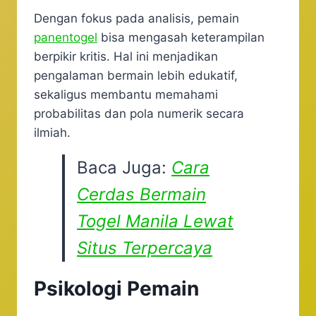
Dengan fokus pada analisis, pemain
panentogel
bisa mengasah keterampilan
berpikir kritis. Hal ini menjadikan
pengalaman bermain lebih edukatif,
sekaligus membantu memahami
probabilitas dan pola numerik secara
ilmiah.
Baca Juga:
Cara
Cerdas Bermain
Togel Manila Lewat
Situs Terpercaya
Psikologi Pemain