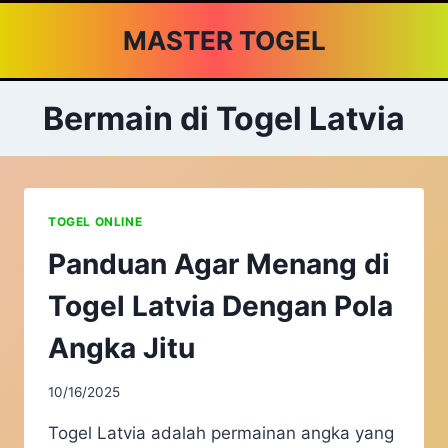
Skip
MASTER TOGEL
to
content
Bermain di Togel Latvia
TOGEL ONLINE
Panduan Agar Menang di
Togel Latvia Dengan Pola
Angka Jitu
10/16/2025
Togel Latvia adalah permainan angka yang