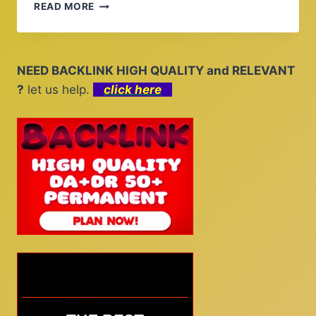
STRATEGI
READ MORE
AKURAT
MENANG
DI
TOGEL
NEED BACKLINK HIGH QUALITY and RELEVANT
BELARUS
?
let us help.
click here
DENGAN
RUMUS
UNGGULAN