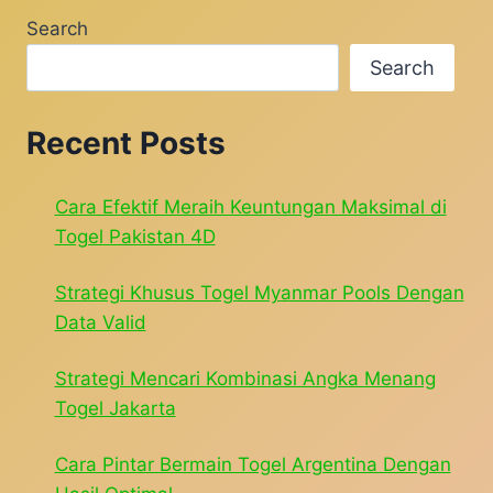
Search
Search
Recent Posts
Cara Efektif Meraih Keuntungan Maksimal di
Togel Pakistan 4D
Strategi Khusus Togel Myanmar Pools Dengan
Data Valid
Strategi Mencari Kombinasi Angka Menang
Togel Jakarta
Cara Pintar Bermain Togel Argentina Dengan