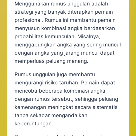
Menggunakan rumus unggulan adalah
strategi yang banyak diterapkan pemain
profesional. Rumus ini membantu pemain
menyusun kombinasi angka berdasarkan
probabilitas kemunculan. Misalnya,
menggabungkan angka yang sering muncul
dengan angka yang jarang muncul dapat
memperluas peluang menang.
Rumus unggulan juga membantu
mengurangi risiko taruhan. Pemain dapat
mencoba beberapa kombinasi angka
dengan rumus tersebut, sehingga peluang
kemenangan meningkat secara sistematis
tanpa sekadar mengandalkan
keberuntungan.