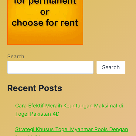
Search
Search
Recent Posts
Cara Efektif Meraih Keuntungan Maksimal di
Togel Pakistan 4D
Strategi Khusus Togel Myanmar Pools Dengan