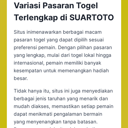
Variasi Pasaran Togel
Terlengkap di SUARTOTO
Situs inimenawarkan berbagai macam
pasaran togel yang dapat dipilih sesuai
preferensi pemain. Dengan pilihan pasaran
yang lengkap, mulai dari togel lokal hingga
internasional, pemain memiliki banyak
kesempatan untuk memenangkan hadiah
besar.
Tidak hanya itu, situs ini juga menyediakan
berbagai jenis taruhan yang menarik dan
mudah diakses, memastikan setiap pemain
dapat menikmati pengalaman bermain
yang menyenangkan tanpa batasan.