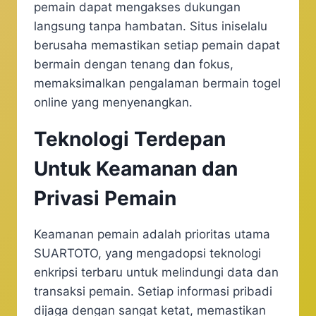
pemain dapat mengakses dukungan
langsung tanpa hambatan. Situs iniselalu
berusaha memastikan setiap pemain dapat
bermain dengan tenang dan fokus,
memaksimalkan pengalaman bermain togel
online yang menyenangkan.
Teknologi Terdepan
Untuk Keamanan dan
Privasi Pemain
Keamanan pemain adalah prioritas utama
SUARTOTO, yang mengadopsi teknologi
enkripsi terbaru untuk melindungi data dan
transaksi pemain. Setiap informasi pribadi
dijaga dengan sangat ketat, memastikan