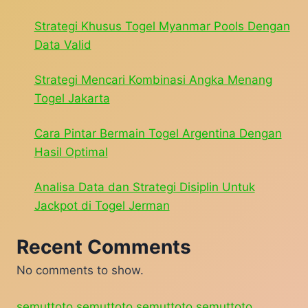
Strategi Khusus Togel Myanmar Pools Dengan
Data Valid
Strategi Mencari Kombinasi Angka Menang
Togel Jakarta
Cara Pintar Bermain Togel Argentina Dengan
Hasil Optimal
Analisa Data dan Strategi Disiplin Untuk
Jackpot di Togel Jerman
Recent Comments
No comments to show.
semuttoto
semuttoto
semuttoto
semuttoto