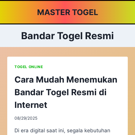
Skip
MASTER TOGEL
to
content
Bandar Togel Resmi
TOGEL ONLINE
Cara Mudah Menemukan
Bandar Togel Resmi di
Internet
08/29/2025
Di era digital saat ini, segala kebutuhan