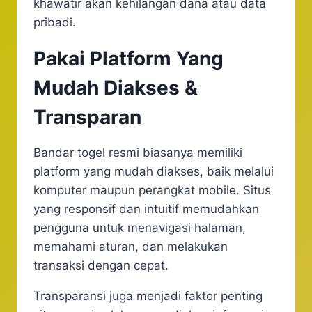
khawatir akan kehilangan dana atau data
pribadi.
Pakai Platform Yang
Mudah Diakses &
Transparan
Bandar togel resmi biasanya memiliki
platform yang mudah diakses, baik melalui
komputer maupun perangkat mobile. Situs
yang responsif dan intuitif memudahkan
pengguna untuk menavigasi halaman,
memahami aturan, dan melakukan
transaksi dengan cepat.
Transparansi juga menjadi faktor penting