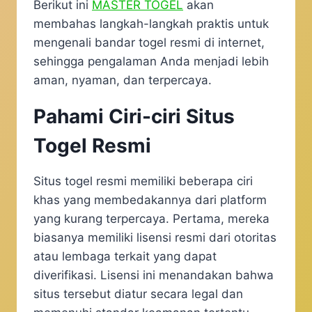
Berikut ini
MASTER TOGEL
akan
membahas langkah-langkah praktis untuk
mengenali bandar togel resmi di internet,
sehingga pengalaman Anda menjadi lebih
aman, nyaman, dan terpercaya.
Pahami Ciri-ciri Situs
Togel Resmi
Situs togel resmi memiliki beberapa ciri
khas yang membedakannya dari platform
yang kurang terpercaya. Pertama, mereka
biasanya memiliki lisensi resmi dari otoritas
atau lembaga terkait yang dapat
diverifikasi. Lisensi ini menandakan bahwa
situs tersebut diatur secara legal dan