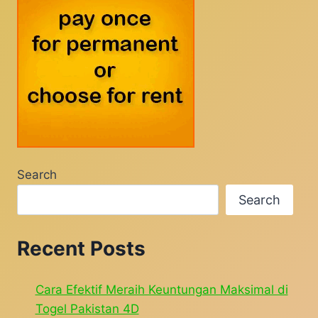
Search
Search
Recent Posts
Cara Efektif Meraih Keuntungan Maksimal di
Togel Pakistan 4D