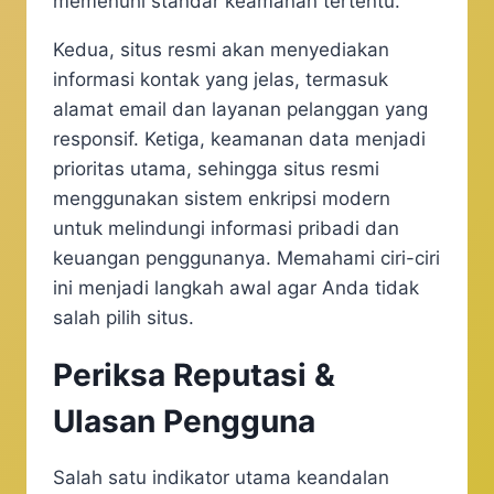
memenuhi standar keamanan tertentu.
Kedua, situs resmi akan menyediakan
informasi kontak yang jelas, termasuk
alamat email dan layanan pelanggan yang
responsif. Ketiga, keamanan data menjadi
prioritas utama, sehingga situs resmi
menggunakan sistem enkripsi modern
untuk melindungi informasi pribadi dan
keuangan penggunanya. Memahami ciri-ciri
ini menjadi langkah awal agar Anda tidak
salah pilih situs.
Periksa Reputasi &
Ulasan Pengguna
Salah satu indikator utama keandalan