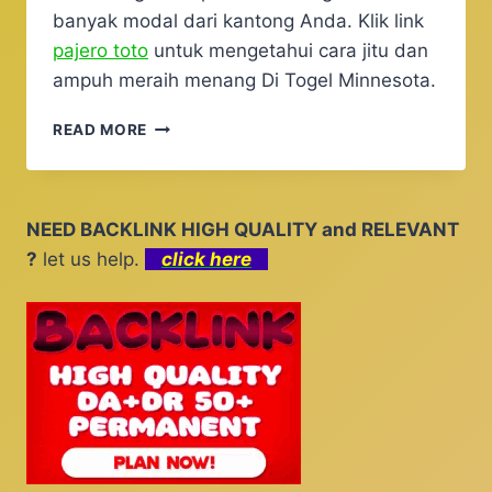
banyak modal dari kantong Anda. Klik link
pajero toto
untuk mengetahui cara jitu dan
ampuh meraih menang Di Togel Minnesota.
CARA
READ MORE
JITU
DAN
AMPUH
MERAIH
NEED BACKLINK HIGH QUALITY and RELEVANT
MENANG
?
let us help.
click here
DI
TOGEL
MINNESOTA