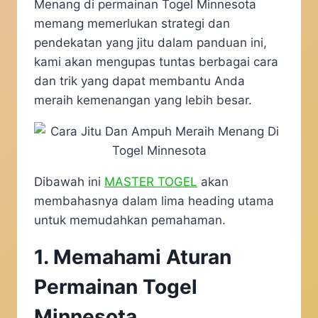
Menang di permainan Togel Minnesota
memang memerlukan strategi dan
pendekatan yang jitu dalam panduan ini,
kami akan mengupas tuntas berbagai cara
dan trik yang dapat membantu Anda
meraih kemenangan yang lebih besar.
Dibawah ini
MASTER TOGEL
akan
membahasnya dalam lima heading utama
untuk memudahkan pemahaman.
1. Memahami Aturan
Permainan Togel
Minnesota