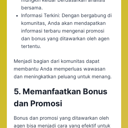
bersama.
Informasi Terkini: Dengan bergabung di
komunitas, Anda akan mendapatkan
informasi terbaru mengenai promosi
dan bonus yang ditawarkan oleh agen
tertentu.
Menjadi bagian dari komunitas dapat
membantu Anda memperluas wawasan
dan meningkatkan peluang untuk menang.
5. Memanfaatkan Bonus
dan Promosi
Bonus dan promosi yang ditawarkan oleh
agen bisa menjadi cara yang efektif untuk