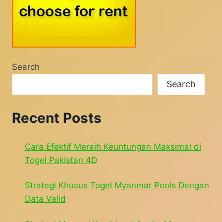
Search
Search
Recent Posts
Cara Efektif Meraih Keuntungan Maksimal di
Togel Pakistan 4D
Strategi Khusus Togel Myanmar Pools Dengan
Data Valid