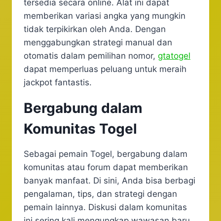
tersedia secara online. Alat ini dapat
memberikan variasi angka yang mungkin
tidak terpikirkan oleh Anda. Dengan
menggabungkan strategi manual dan
otomatis dalam pemilihan nomor,
gtatogel
dapat memperluas peluang untuk meraih
jackpot fantastis.
Bergabung dalam
Komunitas Togel
Sebagai pemain Togel, bergabung dalam
komunitas atau forum dapat memberikan
banyak manfaat. Di sini, Anda bisa berbagi
pengalaman, tips, dan strategi dengan
pemain lainnya. Diskusi dalam komunitas
ini sering kali mengungkap wawasan baru