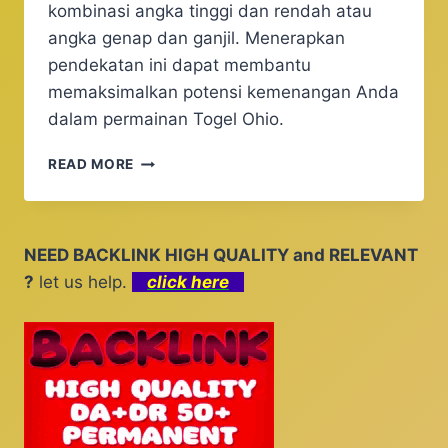
kombinasi angka tinggi dan rendah atau
angka genap dan ganjil. Menerapkan
pendekatan ini dapat membantu
memaksimalkan potensi kemenangan Anda
dalam permainan Togel Ohio.
STRATEGI
READ MORE
TERBAIK
UNTUK
MERAIH
JACKPOT
NEED BACKLINK HIGH QUALITY and RELEVANT
FANTASTIS
?
let us help.
click here
TOGEL
OHIO