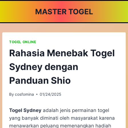
Skip
MASTER TOGEL
to
content
TOGEL ONLINE
Rahasia Menebak Togel
Sydney dengan
Panduan Shio
By
cosfomina
01/24/2025
Togel Sydney
adalah jenis permainan togel
yang banyak diminati oleh masyarakat karena
menawarkan peluang memenangkan hadiah