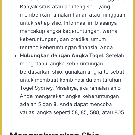
Banyak situs atau ahli feng shui yang
memberikan ramalan harian atau mingguan
untuk setiap shio. Informasi ini biasanya
mencakup angka keberuntungan, warna
keberuntungan, dan prediksi umum
tentang keberuntungan finansial Anda.
Hubungkan dengan Angka Togel:
Setelah
mengetahui angka keberuntungan
berdasarkan shio, gunakan angka tersebut
untuk membuat kombinasi dalam taruhan
Togel Sydney. Misalnya, jika ramalan shio
Anda mengatakan angka keberuntungan
adalah 5 dan 8, Anda dapat mencoba
variasi angka seperti 58, 85, 580, atau 805.