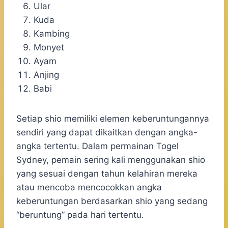
Ular
Kuda
Kambing
Monyet
Ayam
Anjing
Babi
Setiap shio memiliki elemen keberuntungannya
sendiri yang dapat dikaitkan dengan angka-
angka tertentu. Dalam permainan Togel
Sydney, pemain sering kali menggunakan shio
yang sesuai dengan tahun kelahiran mereka
atau mencoba mencocokkan angka
keberuntungan berdasarkan shio yang sedang
“beruntung” pada hari tertentu.