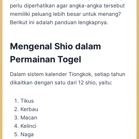
perlu diperhatikan agar angka-angka tersebut
memiliki peluang lebih besar untuk menang?
Berikut ini adalah panduan lengkapnya.
Mengenal Shio dalam
Permainan Togel
Dalam sistem kalender Tiongkok, setiap tahun
dikaitkan dengan satu dari 12 shio, yaitu:
Tikus
Kerbau
Macan
Kelinci
Naga