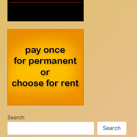
Search
Search