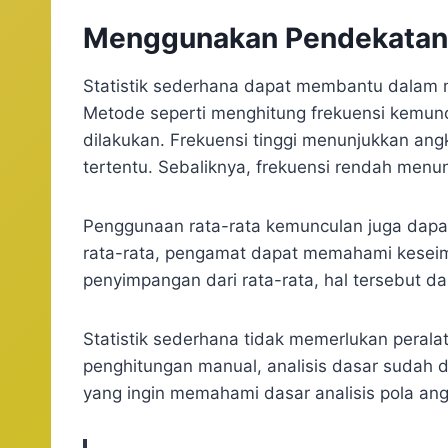
Menggunakan Pendekatan 
Statistik sederhana dapat membantu dala
Metode seperti menghitung frekuensi kemunc
dilakukan. Frekuensi tinggi menunjukkan angk
tertentu. Sebaliknya, frekuensi rendah menu
Penggunaan rata-rata kemunculan juga dapa
rata-rata, pengamat dapat memahami keseimb
penyimpangan dari rata-rata, hal tersebut
Statistik sederhana tidak memerlukan peral
penghitungan manual, analisis dasar sudah d
yang ingin memahami dasar analisis pola ang