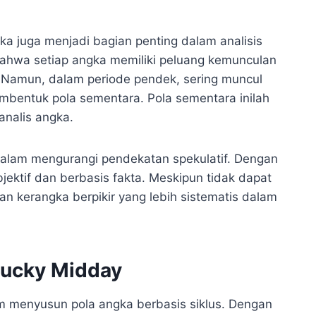
ka juga menjadi bagian penting dalam analisis
 bahwa setiap angka memiliki peluang kemunculan
. Namun, dalam periode pendek, sering muncul
mbentuk pola sementara. Pola sementara inilah
analis angka.
alam mengurangi pendekatan spekulatif. Dengan
jektif dan berbasis fakta. Meskipun tidak dapat
an kerangka berpikir yang lebih sistematis dalam
ntucky Midday
m menyusun pola angka berbasis siklus. Dengan