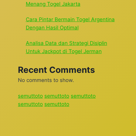
Menang Togel Jakarta
Cara Pintar Bermain Togel Argentina
Dengan Hasil Optimal
Analisa Data dan Strategi Disiplin
Untuk Jackpot di Togel Jerman
Recent Comments
No comments to show.
semuttoto
semuttoto
semuttoto
semuttoto
semuttoto