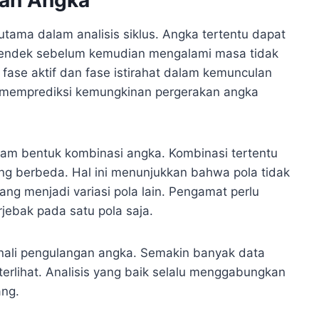
utama dalam analisis siklus. Angka tertentu dapat
 pendek sebelum kemudian mengalami masa tidak
 fase aktif dan fase istirahat dalam kemunculan
memprediksi kemungkinan pergerakan angka
dalam bentuk kombinasi angka. Kombinasi tertentu
g berbeda. Hal ini menunjukkan bahwa pola tidak
ang menjadi variasi pola lain. Pengamat perlu
rjebak pada satu pola saja.
nali pengulangan angka. Semakin banyak data
terlihat. Analisis yang baik selalu menggabungkan
ang.