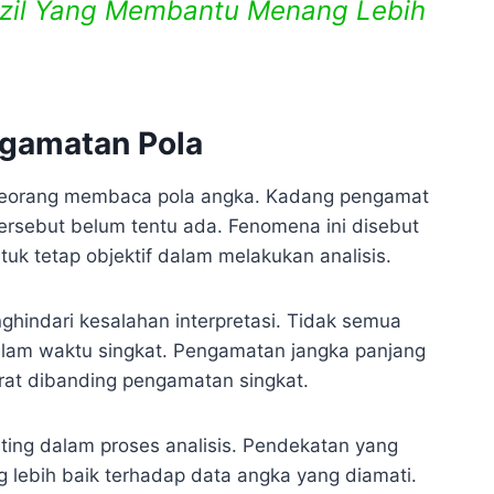
azil Yang Membantu Menang Lebih
ngamatan Pola
eseorang membaca pola angka. Kadang pengamat
ersebut belum tentu ada. Fenomena ini disebut
tuk tetap objektif dalam melakukan analisis.
hindari kesalahan interpretasi. Tidak semua
dalam waktu singkat. Pengamatan jangka panjang
rat dibanding pengamatan singkat.
ting dalam proses analisis. Pendekatan yang
lebih baik terhadap data angka yang diamati.