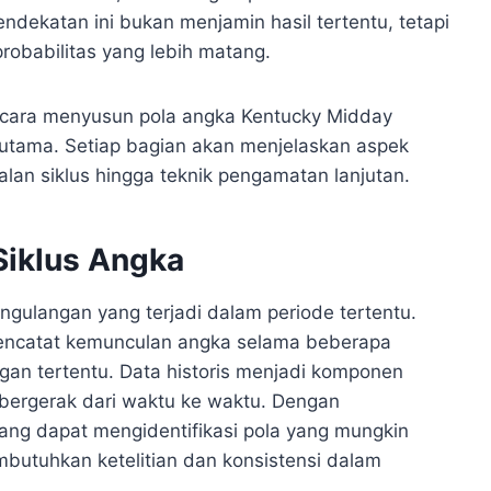
ndekatan ini bukan menjamin hasil tertentu, tetapi
abilitas yang lebih matang.
ara menyusun pola angka Kentucky Midday
 utama. Setiap bagian akan menjelaskan aspek
nalan siklus hingga teknik pengamatan lanjutan.
iklus Angka
ngulangan yang terjadi dalam periode tertentu.
mencatat kemunculan angka selama beberapa
gan tertentu. Data historis menjadi komponen
ergerak dari waktu ke waktu. Dengan
ng dapat mengidentifikasi pola yang mungkin
mbutuhkan ketelitian dan konsistensi dalam