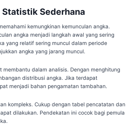
Statistik Sederhana
m memahami kemungkinan kemunculan angka.
ulan angka menjadi langkah awal yang sering
a yang relatif sering muncul dalam periode
njukkan angka yang jarang muncul.
t membantu dalam analisis. Dengan menghitung
angan distribusi angka. Jika terdapat
 dapat menjadi bahan pengamatan tambahan.
atan kompleks. Cukup dengan tabel pencatatan dan
apat dilakukan. Pendekatan ini cocok bagi pemula
ka.