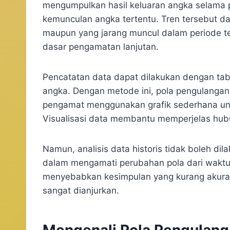
mengumpulkan hasil keluaran angka selama p
kemunculan angka tertentu. Tren tersebut d
maupun yang jarang muncul dalam periode ter
dasar pengamatan lanjutan.
Pencatatan data dapat dilakukan dengan tab
angka. Dengan metode ini, pola pengulangan
pengamat menggunakan grafik sederhana u
Visualisasi data membantu memperjelas hub
Namun, analisis data historis tidak boleh di
dalam mengamati perubahan pola dari wakt
menyebabkan kesimpulan yang kurang akurat.
sangat dianjurkan.
Mengenali Pola Pengulan