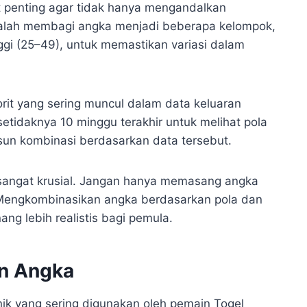
t penting agar tidak hanya mengandalkan
adalah membagi angka menjadi beberapa kelompok,
ggi (25–49), untuk memastikan variasi dalam
rit yang sering muncul dalam data keluaran
tidaknya 10 minggu terakhir untuk melihat pola
sun kombinasi berdasarkan data tersebut.
ga sangat krusial. Jangan hanya memasang angka
 Mengkombinasikan angka berdasarkan pola dan
ng lebih realistis bagi pemula.
an Angka
nik yang sering digunakan oleh pemain Togel