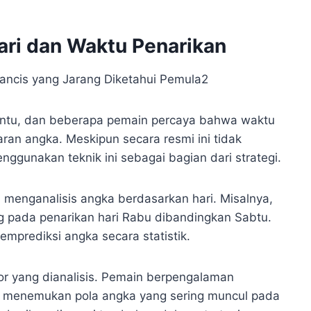
ari dan Waktu Penarikan
rtentu, dan beberapa pemain percaya bahwa waktu
ran angka. Meskipun secara resmi ini tidak
ggunakan teknik ini sebagai bagian dari strategi.
 menganalisis angka berdasarkan hari. Misalnya,
ng pada penarikan hari Rabu dibandingkan Sabtu.
memprediksi angka secara statistik.
tor yang dianalisis. Pemain berpengalaman
a menemukan pola angka yang sering muncul pada