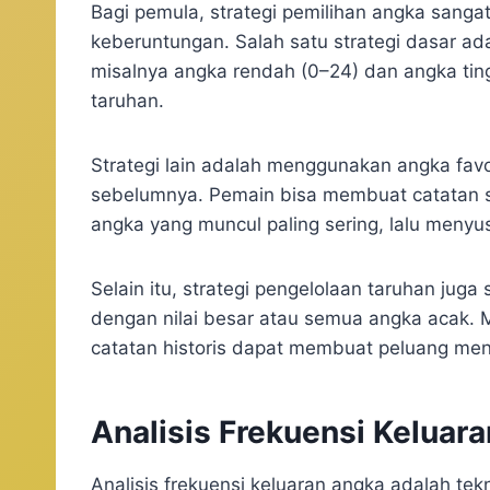
Bagi pemula, strategi pemilihan angka sanga
keberuntungan. Salah satu strategi dasar 
misalnya angka rendah (0–24) dan angka tin
taruhan.
Strategi lain adalah menggunakan angka favo
sebelumnya. Pemain bisa membuat catatan se
angka yang muncul paling sering, lalu menyu
Selain itu, strategi pengelolaan taruhan ju
dengan nilai besar atau semua angka acak.
catatan historis dapat membuat peluang mena
Analisis Frekuensi Keluar
Analisis frekuensi keluaran angka adalah tek