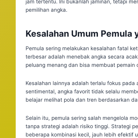
jam tertentu. Ini bukanlah jaminan, tetapi 
pemilihan angka.
Kesalahan Umum Pemula ya
Pemula sering melakukan kesalahan fatal ket
terbesar adalah menebak angka secara acak t
peluang menang dan bisa membuat pemain c
Kesalahan lainnya adalah terlalu fokus pada a
sentimental, angka favorit tidak selalu memb
belajar melihat pola dan tren berdasarkan da
Selain itu, pemula sering salah mengelola 
tanpa strategi adalah risiko tinggi. Strateg
beberapa kombinasi kecil, jauh lebih efekti