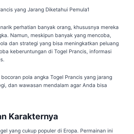
narik perhatian banyak orang, khususnya mereka
gka. Namun, meskipun banyak yang mencoba,
la dan strategi yang bisa meningkatkan peluang
a keberuntungan di Togel Prancis, informasi
s.
ocoran pola angka Togel Prancis yang jarang
ategi, dan wawasan mendalam agar Anda bisa
an Karakternya
gel yang cukup populer di Eropa. Permainan ini