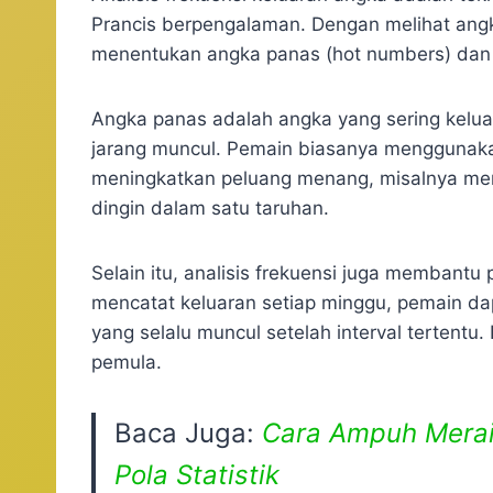
Prancis berpengalaman. Dengan melihat angk
menentukan angka panas (hot numbers) dan 
Angka panas adalah angka yang sering kelua
jarang muncul. Pemain biasanya menggunakan
meningkatkan peluang menang, misalnya me
dingin dalam satu taruhan.
Selain itu, analisis frekuensi juga membant
mencatat keluaran setiap minggu, pemain dap
yang selalu muncul setelah interval tertentu. 
pemula.
Baca Juga:
Cara Ampuh Merai
Pola Statistik