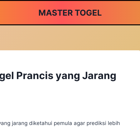
MASTER TOGEL
gel Prancis yang Jarang
ang jarang diketahui pemula agar prediksi lebih