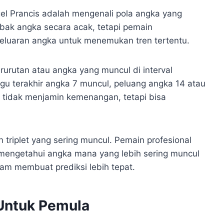
el Prancis adalah mengenali pola angka yang
bak angka secara acak, tetapi pemain
eluaran angka untuk menemukan tren tertentu.
rurutan atau angka yang muncul di interval
ggu terakhir angka 7 muncul, peluang angka 14 atau
ni tidak menjamin kemenangan, tetapi bisa
n triplet yang sering muncul. Pemain profesional
engetahui angka mana yang lebih sering muncul
m membuat prediksi lebih tepat.
 Untuk Pemula