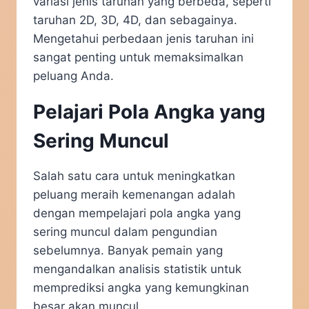
variasi jenis taruhan yang berbeda, seperti
taruhan 2D, 3D, 4D, dan sebagainya.
Mengetahui perbedaan jenis taruhan ini
sangat penting untuk memaksimalkan
peluang Anda.
Pelajari Pola Angka yang
Sering Muncul
Salah satu cara untuk meningkatkan
peluang meraih kemenangan adalah
dengan mempelajari pola angka yang
sering muncul dalam pengundian
sebelumnya. Banyak pemain yang
mengandalkan analisis statistik untuk
memprediksi angka yang kemungkinan
besar akan muncul.