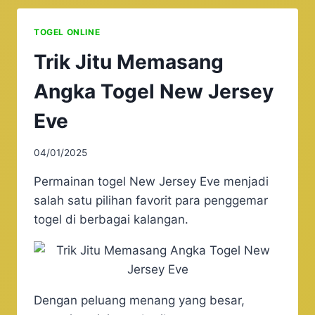
DI
TOGEL
TOGEL ONLINE
NEW
JERSEY
Trik Jitu Memasang
MID
Angka Togel New Jersey
Eve
04/01/2025
Permainan togel New Jersey Eve menjadi
salah satu pilihan favorit para penggemar
togel di berbagai kalangan.
Dengan peluang menang yang besar,