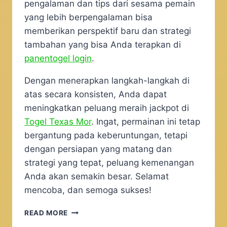
pengalaman dan tips dari sesama pemain
yang lebih berpengalaman bisa
memberikan perspektif baru dan strategi
tambahan yang bisa Anda terapkan di
panentogel login
.
Dengan menerapkan langkah-langkah di
atas secara konsisten, Anda dapat
meningkatkan peluang meraih jackpot di
Togel Texas Mor
. Ingat, permainan ini tetap
bergantung pada keberuntungan, tetapi
dengan persiapan yang matang dan
strategi yang tepat, peluang kemenangan
Anda akan semakin besar. Selamat
mencoba, dan semoga sukses!
STRATEGI
READ MORE
MENDAPATKAN