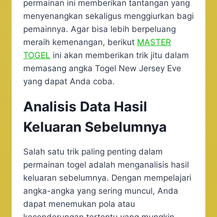
permainan ini memberikan tantangan yang
menyenangkan sekaligus menggiurkan bagi
pemainnya. Agar bisa lebih berpeluang
meraih kemenangan, berikut
MASTER
TOGEL
ini akan memberikan trik jitu dalam
memasang angka Togel New Jersey Eve
yang dapat Anda coba.
Analisis Data Hasil
Keluaran Sebelumnya
Salah satu trik paling penting dalam
permainan togel adalah menganalisis hasil
keluaran sebelumnya. Dengan mempelajari
angka-angka yang sering muncul, Anda
dapat menemukan pola atau
kecenderungan tertentu yang mungkin