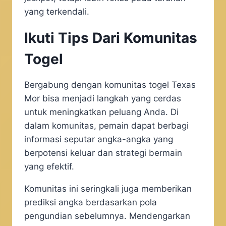
yang terkendali.
Ikuti Tips Dari Komunitas
Togel
Bergabung dengan komunitas togel Texas
Mor bisa menjadi langkah yang cerdas
untuk meningkatkan peluang Anda. Di
dalam komunitas, pemain dapat berbagi
informasi seputar angka-angka yang
berpotensi keluar dan strategi bermain
yang efektif.
Komunitas ini seringkali juga memberikan
prediksi angka berdasarkan pola
pengundian sebelumnya. Mendengarkan