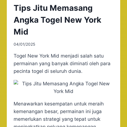
EVE
Tips Jitu Memasang
Angka Togel New York
Mid
04/01/2025
Togel New York Mid menjadi salah satu
permainan yang banyak diminati oleh para
pecinta togel di seluruh dunia.
Menawarkan kesempatan untuk meraih
kemenangan besar, permainan ini juga
memerlukan strategi yang tepat untuk
meningkatkan peluang kemenangan.