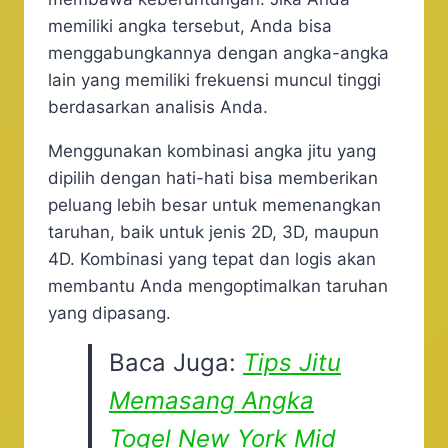
memiliki angka tersebut, Anda bisa
menggabungkannya dengan angka-angka
lain yang memiliki frekuensi muncul tinggi
berdasarkan analisis Anda.
Menggunakan kombinasi angka jitu yang
dipilih dengan hati-hati bisa memberikan
peluang lebih besar untuk memenangkan
taruhan, baik untuk jenis 2D, 3D, maupun
4D. Kombinasi yang tepat dan logis akan
membantu Anda mengoptimalkan taruhan
yang dipasang.
Baca Juga:
Tips Jitu
Memasang Angka
Togel New York Mid