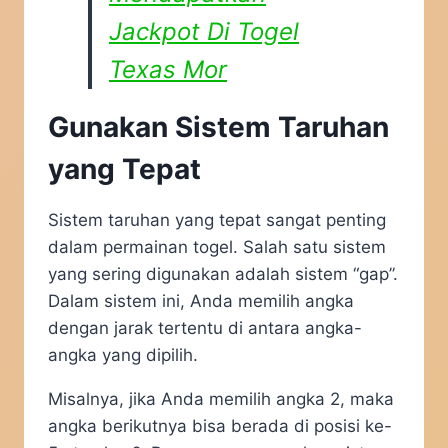
Jackpot Di Togel
Texas Mor
Gunakan Sistem Taruhan
yang Tepat
Sistem taruhan yang tepat sangat penting
dalam permainan togel. Salah satu sistem
yang sering digunakan adalah sistem “gap”.
Dalam sistem ini, Anda memilih angka
dengan jarak tertentu di antara angka-
angka yang dipilih.
Misalnya, jika Anda memilih angka 2, maka
angka berikutnya bisa berada di posisi ke-