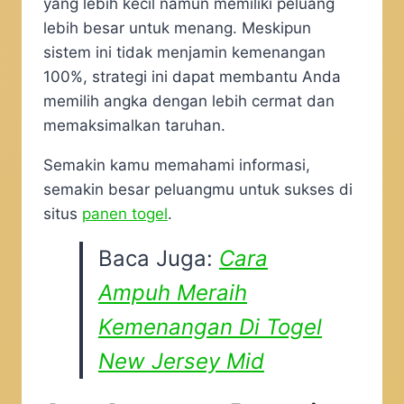
yang lebih kecil namun memiliki peluang
lebih besar untuk menang. Meskipun
sistem ini tidak menjamin kemenangan
100%, strategi ini dapat membantu Anda
memilih angka dengan lebih cermat dan
memaksimalkan taruhan.
Semakin kamu memahami informasi,
semakin besar peluangmu untuk sukses di
situs
panen togel
.
Baca Juga:
Cara
Ampuh Meraih
Kemenangan Di Togel
New Jersey Mid