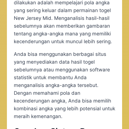
dilakukan adalah mempelajari pola angka
yang sering keluar dalam permainan togel
New Jersey Mid. Menganalisis hasil-hasil
sebelumnya akan memberikan gambaran
tentang angka-angka mana yang memiliki
kecenderungan untuk muncul lebih sering.
Anda bisa menggunakan berbagai situs
yang menyediakan data hasil togel
sebelumnya atau menggunakan software
statistik untuk membantu Anda
menganalisis angka-angka tersebut.
Dengan memahami pola dan
kecenderungan angka, Anda bisa memilih
kombinasi angka yang lebih potensial untuk
meraih kemenangan.